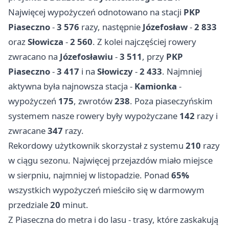
Najwięcej wypożyczeń odnotowano na stacji
PKP
Piaseczno
-
3 576
razy, następnie
Józefosław
-
2 833
oraz
Słowicza
-
2 560
. Z kolei najczęściej rowery
zwracano na
Józefosławiu
-
3 511
, przy
PKP
Piaseczno
-
3 417
i na
Słowiczy
-
2 433
. Najmniej
aktywna była najnowsza stacja -
Kamionka
-
wypożyczeń
175
, zwrotów
238
. Poza piaseczyńskim
systemem nasze rowery były wypożyczane
142
razy i
zwracane
347
razy.
Rekordowy użytkownik skorzystał z systemu
210
razy
w ciągu sezonu. Najwięcej przejazdów miało miejsce
w sierpniu, najmniej w listopadzie. Ponad
65%
wszystkich wypożyczeń mieściło się w darmowym
przedziale
20
minut.
Z Piaseczna do metra i do lasu - trasy, które zaskakują