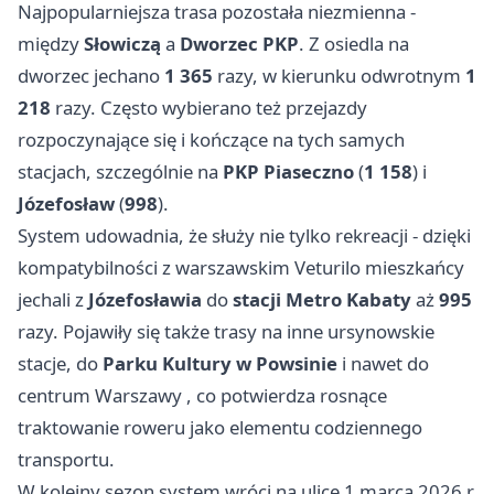
Najpopularniejsza trasa pozostała niezmienna -
między
Słowiczą
a
Dworzec PKP
. Z osiedla na
dworzec jechano
1 365
razy, w kierunku odwrotnym
1
218
razy. Często wybierano też przejazdy
rozpoczynające się i kończące na tych samych
stacjach, szczególnie na
PKP Piaseczno
(
1 158
) i
Józefosław
(
998
).
System udowadnia, że służy nie tylko rekreacji - dzięki
kompatybilności z warszawskim Veturilo mieszkańcy
jechali z
Józefosławia
do
stacji Metro Kabaty
aż
995
razy. Pojawiły się także trasy na inne ursynowskie
stacje, do
Parku Kultury w Powsinie
i nawet do
centrum
Warszawy
, co potwierdza rosnące
traktowanie roweru jako elementu codziennego
transportu.
W kolejny sezon system wróci na ulice 1 marca 2026 r.