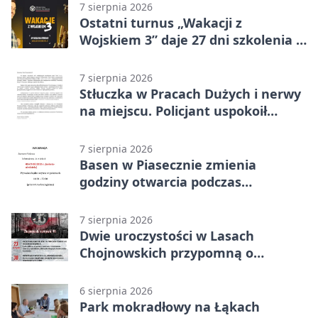
7 sierpnia 2026
Ostatni turnus „Wakacji z
Wojskiem 3” daje 27 dni szkolenia i
około 6000 zł
7 sierpnia 2026
Stłuczka w Pracach Dużych i nerwy
na miejscu. Policjant uspokoił
sytuację
7 sierpnia 2026
Basen w Piasecznie zmienia
godziny otwarcia podczas
weekendu
7 sierpnia 2026
Dwie uroczystości w Lasach
Chojnowskich przypomną o
walkach i ofiarach sierpnia 1944
6 sierpnia 2026
Park mokradłowy na Łąkach