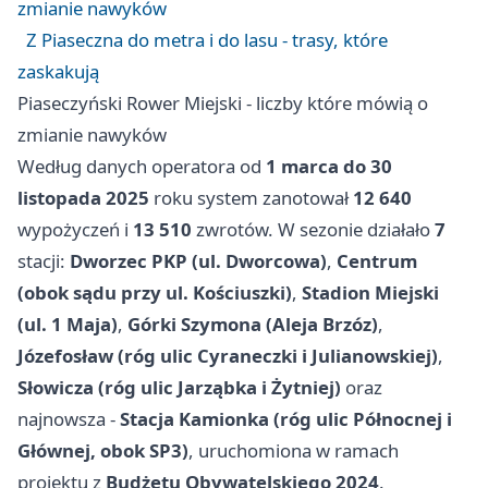
zmianie nawyków
Z Piaseczna do metra i do lasu - trasy, które
zaskakują
Piaseczyński Rower Miejski - liczby które mówią o
zmianie nawyków
Według danych operatora od
1 marca do 30
listopada 2025
roku system zanotował
12 640
wypożyczeń i
13 510
zwrotów. W sezonie działało
7
stacji:
Dworzec PKP (ul. Dworcowa)
,
Centrum
(obok sądu przy ul. Kościuszki)
,
Stadion Miejski
(ul. 1 Maja)
,
Górki Szymona (Aleja Brzóz)
,
Józefosław (róg ulic Cyraneczki i Julianowskiej)
,
Słowicza (róg ulic Jarząbka i Żytniej)
oraz
najnowsza -
Stacja Kamionka (róg ulic Północnej i
Głównej, obok SP3)
, uruchomiona w ramach
projektu z
Budżetu Obywatelskiego 2024
.