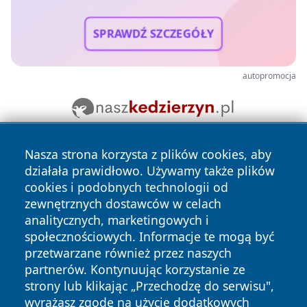
SPRAWDŹ SZCZEGÓŁY
autopromocja
Nasza strona korzysta z plików cookies, aby
działała prawidłowo. Używamy także plików
cookies i podobnych technologii od
zewnętrznych dostawców w celach
analitycznych, marketingowych i
Copyright © 2026 24piaseczno.pl Wszystkie prawa
społecznościowych. Informacje te mogą być
zastrzeżone.
przetwarzane również przez naszych
partnerów. Kontynuując korzystanie ze
strony lub klikając „Przechodzę do serwisu",
Polityka
Polityka
wyrażasz zgodę na użycie dodatkowych
News
Autorzy