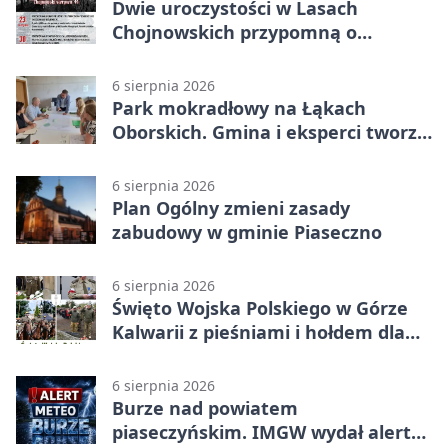
Dwie uroczystości w Lasach
Chojnowskich przypomną o
walkach i ofiarach sierpnia 1944
6 sierpnia 2026
Park mokradłowy na Łąkach
Oborskich. Gmina i eksperci tworzą
koncepcję
6 sierpnia 2026
Plan Ogólny zmieni zasady
zabudowy w gminie Piaseczno
6 sierpnia 2026
Święto Wojska Polskiego w Górze
Kalwarii z pieśniami i hołdem dla
bohaterów
6 sierpnia 2026
Burze nad powiatem
piaseczyńskim. IMGW wydał alert