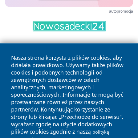
autopromocja
Nasza strona korzysta z plików cookies, aby
działała prawidłowo. Używamy także plików
cookies i podobnych technologii od
zewnętrznych dostawców w celach
Copyright © 2026 24piaseczno.pl Wszystkie prawa
analitycznych, marketingowych i
zastrzeżone.
społecznościowych. Informacje te mogą być
przetwarzane również przez naszych
partnerów. Kontynuując korzystanie ze
Polityka
Polityka
News
Autorzy
strony lub klikając „Przechodzę do serwisu",
Prywatności
Cookies
wyrażasz zgodę na użycie dodatkowych
plików cookies zgodnie z naszą
polityką