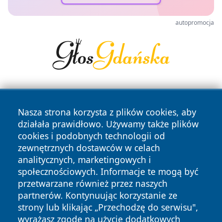
autopromocja
Nasza strona korzysta z plików cookies, aby
działała prawidłowo. Używamy także plików
cookies i podobnych technologii od
zewnętrznych dostawców w celach
Copyright © 2026 24piaseczno.pl Wszystkie prawa
analitycznych, marketingowych i
zastrzeżone.
społecznościowych. Informacje te mogą być
przetwarzane również przez naszych
partnerów. Kontynuując korzystanie ze
Polityka
Polityka
News
Autorzy
strony lub klikając „Przechodzę do serwisu",
Prywatności
Cookies
wyrażasz zgodę na użycie dodatkowych