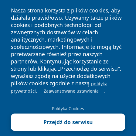
Nasza strona korzysta z plików cookies, aby
działała prawidłowo. Używamy także plików
cookies i podobnych technologii od
zewnętrznych dostawców w celach
Copyright © 2026 24piaseczno.pl Wszystkie prawa
analitycznych, marketingowych i
zastrzeżone.
społecznościowych. Informacje te mogą być
przetwarzane również przez naszych
partnerów. Kontynuując korzystanie ze
Polityka
Polityka
News
Autorzy
strony lub klikając „Przechodzę do serwisu",
Prywatności
Cookies
wyrażasz zgodę na użycie dodatkowych
plików cookies zgodnie z naszą
polityką
.
.
prywatności
Zaawansowane ustawienia
Polityka Cookies
Przejdź do serwisu