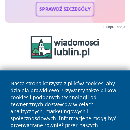
SPRAWDŹ SZCZEGÓŁY
autopromocja
Nasza strona korzysta z plików cookies, aby
działała prawidłowo. Używamy także plików
cookies i podobnych technologii od
zewnętrznych dostawców w celach
Copyright © 2026 24piaseczno.pl Wszystkie prawa
analitycznych, marketingowych i
zastrzeżone.
społecznościowych. Informacje te mogą być
przetwarzane również przez naszych