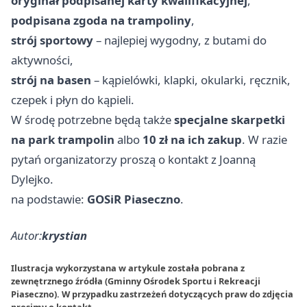
oryginał podpisanej karty kwalifikacyjnej
,
podpisana zgoda na trampoliny
,
strój sportowy
– najlepiej wygodny, z butami do
aktywności,
strój na basen
– kąpielówki, klapki, okularki, ręcznik,
czepek i płyn do kąpieli.
W środę potrzebne będą także
specjalne skarpetki
na park trampolin
albo
10 zł na ich zakup
. W razie
pytań organizatorzy proszą o kontakt z Joanną
Dylejko.
na podstawie:
GOSiR Piaseczno
.
Autor:
krystian
Ilustracja wykorzystana w artykule została pobrana z
zewnętrznego źródła (Gminny Ośrodek Sportu i Rekreacji
Piaseczno). W przypadku zastrzeżeń dotyczących praw do zdjęcia