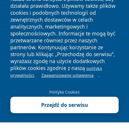
działała prawidłowo. Używamy także plików
cookies i podobnych technologii od
zewnętrznych dostawców w celach
analitycznych, marketingowych i
społecznościowych. Informacje te mogą być
Copyright © 2026 24piaseczno.pl Wszystkie prawa
przetwarzane również przez naszych
zastrzeżone.
partnerów. Kontynuując korzystanie ze
strony lub klikając „Przechodzę do serwisu",
wyrażasz zgodę na użycie dodatkowych
Polityka
Polityka
News
Autorzy
plików cookies zgodnie z naszą
Prywatności
Cookies
polityką
.
.
prywatności
Zaawansowane ustawienia
Polityka Cookies
Przejdź do serwisu