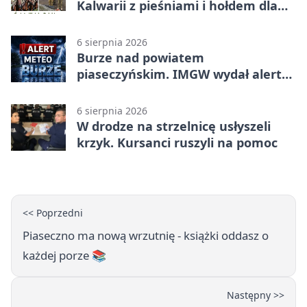
Kalwarii z pieśniami i hołdem dla
bohaterów
6 sierpnia 2026
Burze nad powiatem
piaseczyńskim. IMGW wydał alert
drugiego stopnia
6 sierpnia 2026
W drodze na strzelnicę usłyszeli
krzyk. Kursanci ruszyli na pomoc
<< Poprzedni
Piaseczno ma nową wrzutnię - książki oddasz o
każdej porze 📚
Następny >>