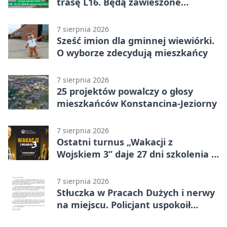
trasę L16. Będą zawieszone
przystanki
7 sierpnia 2026
Sześć imion dla gminnej wiewiórki.
O wyborze zdecydują mieszkańcy
7 sierpnia 2026
25 projektów powalczy o głosy
mieszkańców Konstancina-Jeziorny
7 sierpnia 2026
Ostatni turnus „Wakacji z
Wojskiem 3” daje 27 dni szkolenia i
około 6000 zł
7 sierpnia 2026
Stłuczka w Pracach Dużych i nerwy
na miejscu. Policjant uspokoił
sytuację