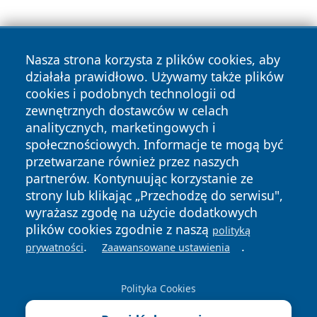
Nasza strona korzysta z plików cookies, aby
działała prawidłowo. Używamy także plików
cookies i podobnych technologii od
zewnętrznych dostawców w celach
Copyright © 2026 24piaseczno.pl Wszystkie prawa
analitycznych, marketingowych i
zastrzeżone.
społecznościowych. Informacje te mogą być
przetwarzane również przez naszych
partnerów. Kontynuując korzystanie ze
Polityka
Polityka
News
Autorzy
strony lub klikając „Przechodzę do serwisu",
Prywatności
Cookies
wyrażasz zgodę na użycie dodatkowych
plików cookies zgodnie z naszą
polityką
.
.
prywatności
Zaawansowane ustawienia
Polityka Cookies