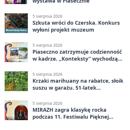
wystawa w Piasecznie
5 sierpnia 2026
Szkuta wróci do Czerska. Konkurs
wyłoni projekt muzeum
5 sierpnia 2026
Piaseczno zatrzymuje codzienność
w kadrze. „Konteksty” wychodzą
przed bibliotekę
5 sierpnia 2026
Krzaki marihuany na rabatce, słoik
suszu w garażu. 51-latek
zatrzymany
5 sierpnia 2026
MIRAZH zagra klasykę rocka
podczas 11. Festiwalu Pięknej
Książki.