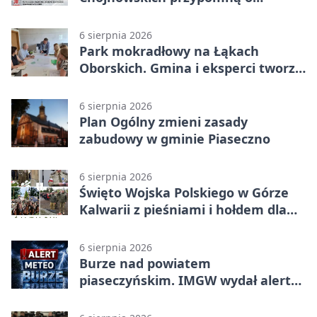
walkach i ofiarach sierpnia 1944
6 sierpnia 2026
Park mokradłowy na Łąkach
Oborskich. Gmina i eksperci tworzą
koncepcję
6 sierpnia 2026
Plan Ogólny zmieni zasady
zabudowy w gminie Piaseczno
6 sierpnia 2026
Święto Wojska Polskiego w Górze
Kalwarii z pieśniami i hołdem dla
bohaterów
6 sierpnia 2026
Burze nad powiatem
piaseczyńskim. IMGW wydał alert
drugiego stopnia