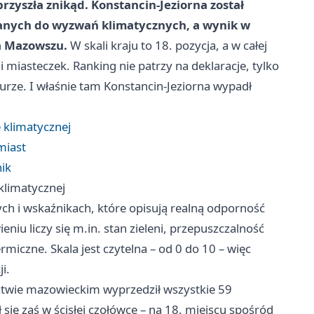
zyszła znikąd. Konstancin-Jeziorna został
wanych do wyzwań klimatycznych, a wynik w
na Mazowszu.
W skali kraju to 18. pozycja, a w całej
i miasteczek. Ranking nie patrzy na deklaracje, tylko
turze. I właśnie tam Konstancin-Jeziorna wypadł
 klimatycznej
 miast
nik
klimatycznej
ych i wskaźnikach, które opisują realną odporność
niu liczy się m.in. stan zieleni, przepuszczalność
miczne. Skala jest czytelna – od 0 do 10 – więc
i.
ztwie mazowieckim wyprzedził wszystkie 59
się zaś w ścisłej czołówce – na 18. miejscu spośród