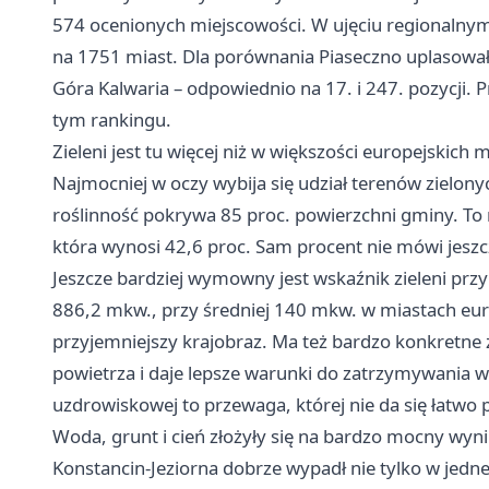
574 ocenionych miejscowości. W ujęciu regionalnym
na 1751 miast. Dla porównania Piaseczno uplasowało
Góra Kalwaria – odpowiednio na 17. i 247. pozycji. 
tym rankingu.
Zieleni jest tu więcej niż w większości europejskich m
Najmocniej w oczy wybija się udział terenów zielo
roślinność pokrywa 85 proc. powierzchni gminy. To 
która wynosi 42,6 proc. Sam procent nie mówi jeszcz
Jeszcze bardziej wymowny jest wskaźnik zieleni przy
886,2 mkw., przy średniej 140 mkw. w miastach europ
przyjemniejszy krajobraz. Ma też bardzo konkretne 
powietrza i daje lepsze warunki do zatrzymywania
uzdrowiskowej to przewaga, której nie da się łatwo 
Woda, grunt i cień złożyły się na bardzo mocny wyn
Konstancin-Jeziorna dobrze wypadł nie tylko w jedne