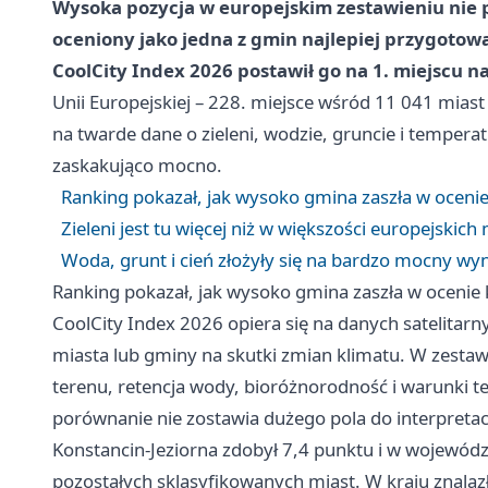
Wysoka pozycja w europejskim zestawieniu nie pr
oceniony jako jedna z gmin najlepiej przygoto
CoolCity Index 2026 postawił go na 1. miejscu 
Unii Europejskiej – 228. miejsce wśród 11 041 miast 
na twarde dane o zieleni, wodzie, gruncie i tempera
zaskakująco mocno.
Ranking pokazał, jak wysoko gmina zaszła w ocenie
Zieleni jest tu więcej niż w większości europejskich
Woda, grunt i cień złożyły się na bardzo mocny wy
Ranking pokazał, jak wysoko gmina zaszła w ocenie 
CoolCity Index 2026 opiera się na danych satelitarn
miasta lub gminy na skutki zmian klimatu. W zestawie
terenu, retencja wody, bioróżnorodność i warunki ter
porównanie nie zostawia dużego pola do interpretacj
Konstancin-Jeziorna zdobył 7,4 punktu i w wojewód
pozostałych sklasyfikowanych miast. W kraju znalazł 