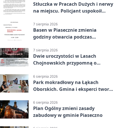
Stłuczka w Pracach Dużych i nerwy
na miejscu. Policjant uspokoił
sytuację
7 sierpnia 2026
Basen w Piasecznie zmienia
godziny otwarcia podczas
weekendu
7 sierpnia 2026
Dwie uroczystości w Lasach
Chojnowskich przypomną o
walkach i ofiarach sierpnia 1944
6 sierpnia 2026
Park mokradłowy na Łąkach
Oborskich. Gmina i eksperci tworzą
koncepcję
6 sierpnia 2026
Plan Ogólny zmieni zasady
zabudowy w gminie Piaseczno