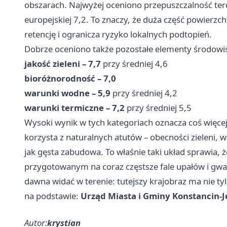
obszarach. Najwyżej oceniono przepuszczalność tere
europejskiej 7,2. To znaczy, że duża część powierzc
retencję i ogranicza ryzyko lokalnych podtopień.
Dobrze oceniono także pozostałe elementy środowi
jakość zieleni – 7,7
przy średniej 4,6
bioróżnorodność – 7,0
warunki wodne – 5,9
przy średniej 4,2
warunki termiczne – 7,2
przy średniej 5,5
Wysoki wynik w tych kategoriach oznacza coś więcej
korzysta z naturalnych atutów – obecności zieleni, 
jak gęsta zabudowa. To właśnie taki układ sprawia,
przygotowanym na coraz częstsze fale upałów i gwał
dawna widać w terenie: tutejszy krajobraz ma nie tyl
na podstawie:
Urząd Miasta i Gminy Konstancin-J
Autor:
krystian