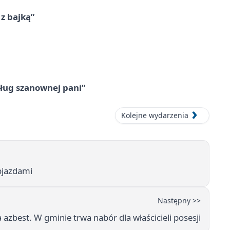
 z bajką”
ług szanownej pani”
Kolejne wydarzenia
bjazdami
Następny >>
na azbest. W gminie trwa nabór dla właścicieli posesji