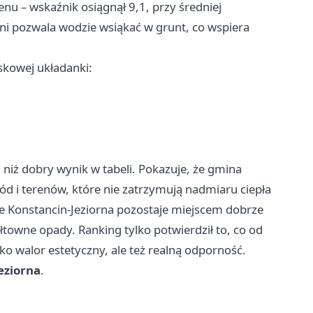
nu – wskaźnik osiągnął 9,1, przy średniej
hni pozwala wodzie wsiąkać w grunt, co wspiera
skowej układanki:
 niż dobry wynik w tabeli. Pokazuje, że gmina
wód i terenów, które nie zatrzymują nadmiaru ciepła
 że Konstancin-Jeziorna pozostaje miejscem dobrze
towne opady. Ranking tylko potwierdził to, co od
ko walor estetyczny, ale też realną odporność.
eziorna
.