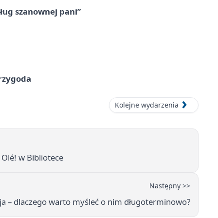
ług szanownej pani”
przygoda
Kolejne wydarzenia
Olé! w Bibliotece
Następny >>
cja – dlaczego warto myśleć o nim długoterminowo?