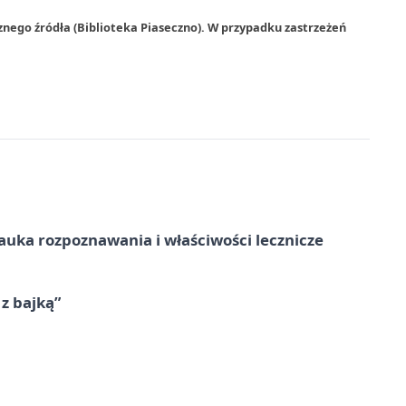
znego źródła (Biblioteka Piaseczno). W przypadku zastrzeżeń
– nauka rozpoznawania i właściwości lecznicze
 z bajką”