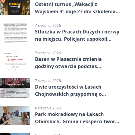
Ostatni turnus „Wakacji z
Wojskiem 3” daje 27 dni szkolenia i
około 6000 zł
7 sierpnia 2026
Stłuczka w Pracach Dużych i nerwy
na miejscu. Policjant uspokoił
sytuację
7 sierpnia 2026
Basen w Piasecznie zmienia
godziny otwarcia podczas
weekendu
7 sierpnia 2026
Dwie uroczystości w Lasach
Chojnowskich przypomną o
walkach i ofiarach sierpnia 1944
6 sierpnia 2026
Park mokradłowy na Łąkach
Oborskich. Gmina i eksperci tworzą
koncepcję