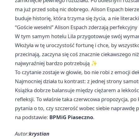
zamknięcie pewnego rozdziału. Po bolesnym rozstan
ma już przed sobą nic dobrego. Alison Espach bierze 
buduje historię, która trzyma się życia, a nie litera
“Goście weselni” Alison Espach zderzają perfekcyjn
W tym samym hotelu Lila przygotowuje swój wymarzon
Włożyła w tę uroczystość fortunę i chce, by wszystko
przecinają, zaczyna się coś znacznie ciekawszego niż
najwyraźniej bardzo potrzebują ✨
To czytanie zostaje w głowie, bo nie robi z emocji de
Najmocniej działa tu kontrast: z jednej strony samotn
Książka dobrze balansuje między ciężarem a lekkością
refleksji. To właśnie taka czerwcowa propozycja, po 
pytania o to, czy szczerość wobec siebie naprawdę po
na podstawie:
BPMiG Piaseczno
.
Autor:
krystian