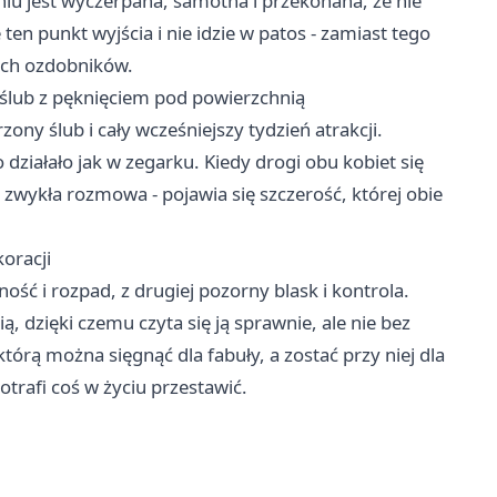
iu jest wyczerpana, samotna i przekonana, że nie
ten punkt wyjścia i nie idzie w patos - zamiast tego
ckich ozdobników.
y ślub z pęknięciem pod powierzchnią
y ślub i cały wcześniejszy tydzień atrakcji.
 działało jak w zegarku. Kiedy drogi obu kobiet się
 zwykła rozmowa - pojawia się szczerość, której obie
koracji
ość i rozpad, z drugiej pozorny blask i kontrola.
, dzięki czemu czyta się ją sprawnie, ale nie bez
którą można sięgnąć dla fabuły, a zostać przy niej dla
trafi coś w życiu przestawić.