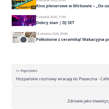
8 sierpnia 2026, 20:30
Kino plenerowe w Mirkowie – „Do us
9 sierpnia 2026, 11:00
Dobry stan | DJ SET
10 sierpnia 2026, 09:00
Półkolonie z ceramiką! Wakacyjna 
<< Poprzedni
Hiszpańskie rozmowy wracają do Piaseczna - Café 
Zdrowie jako inwesty