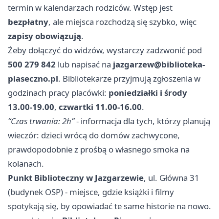
termin w kalendarzach rodziców. Wstęp jest
bezpłatny
, ale miejsca rozchodzą się szybko, więc
zapisy obowiązują
.
Żeby dołączyć do widzów, wystarczy zadzwonić pod
500 279 842
lub napisać na
jazgarzew@biblioteka-
piaseczno.pl
. Bibliotekarze przyjmują zgłoszenia w
godzinach pracy placówki:
poniedziałki i środy
13.00-19.00
,
czwartki 11.00-16.00
.
“Czas trwania: 2h”
- informacja dla tych, którzy planują
wieczór: dzieci wrócą do domów zachwycone,
prawdopodobnie z prośbą o własnego smoka na
kolanach.
Punkt Biblioteczny w Jazgarzewie
, ul. Główna 31
(budynek OSP) - miejsce, gdzie książki i filmy
spotykają się, by opowiadać te same historie na nowo.