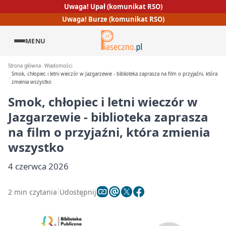
Uwaga! Upał (komunikat RSO)
Uwaga! Burze (komunikat RSO)
MENU
Strona główna
Wiadomości
Smok, chłopiec i letni wieczór w Jazgarzewie - biblioteka zaprasza na film o przyjaźni, która
zmienia wszystko
Smok, chłopiec i letni wieczór w
Jazgarzewie - biblioteka zaprasza
na film o przyjaźni, która zmienia
wszystko
4 czerwca 2026
2 min czytania
Udostępnij