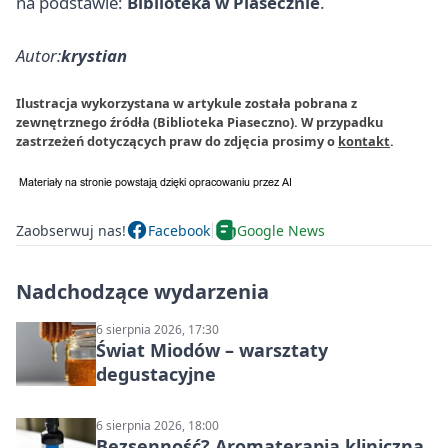
na podstawie:
Biblioteka w Piasecznie
.
Autor:
krystian
Ilustracja wykorzystana w artykule została pobrana z
zewnętrznego źródła (Biblioteka Piaseczno). W przypadku
zastrzeżeń dotyczących praw do zdjęcia prosimy o
kontakt
.
Zaobserwuj nas!
Facebook
Google News
Nadchodzące wydarzenia
6 sierpnia 2026, 17:30
Świat Miodów – warsztaty
degustacyjne
6 sierpnia 2026, 18:00
Bezsenność? Aromaterapia kliniczna