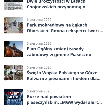
Dwie uroczystości w Lasach
Chojnowskich przypomną o
walkach i ofiarach sierpnia 1944
6 sierpnia 2026
Park mokradłowy na Łąkach
Oborskich. Gmina i eksperci tworzą
koncepcję
6 sierpnia 2026
Plan Ogólny zmieni zasady
zabudowy w gminie Piaseczno
6 sierpnia 2026
Święto Wojska Polskiego w Górze
Kalwarii z pieśniami i hołdem dla
bohaterów
6 sierpnia 2026
Burze nad powiatem
piaseczyńskim. IMGW wydał alert