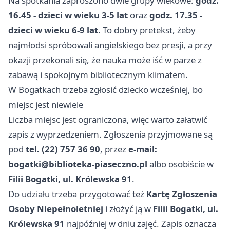
Na spotkania zaproszono dwie grupy wiekowe:
godz.
16.45 - dzieci w wieku 3-5 lat
oraz
godz. 17.35 -
dzieci w wieku 6-9 lat
. To dobry pretekst, żeby
najmłodsi spróbowali angielskiego bez presji, a przy
okazji przekonali się, że nauka może iść w parze z
zabawą i spokojnym bibliotecznym klimatem.
W Bogatkach trzeba zgłosić dziecko wcześniej, bo
miejsc jest niewiele
Liczba miejsc jest ograniczona, więc warto załatwić
zapis z wyprzedzeniem. Zgłoszenia przyjmowane są
pod
tel. (22) 757 36 90
, przez
e-mail:
bogatki@biblioteka-piaseczno.pl
albo osobiście w
Filii Bogatki, ul. Królewska 91
.
Do udziału trzeba przygotować też
Kartę Zgłoszenia
Osoby Niepełnoletniej
i złożyć ją w
Filii Bogatki, ul.
Królewska 91
najpóźniej w dniu zajęć. Zapis oznacza