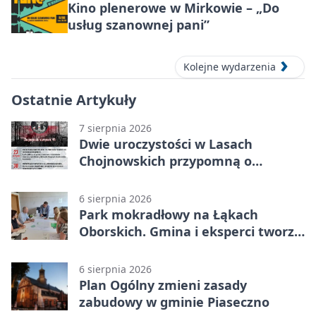
Kino plenerowe w Mirkowie – „Do
usług szanownej pani”
Kolejne wydarzenia
Ostatnie Artykuły
7 sierpnia 2026
Dwie uroczystości w Lasach
Chojnowskich przypomną o
walkach i ofiarach sierpnia 1944
6 sierpnia 2026
Park mokradłowy na Łąkach
Oborskich. Gmina i eksperci tworzą
koncepcję
6 sierpnia 2026
Plan Ogólny zmieni zasady
zabudowy w gminie Piaseczno