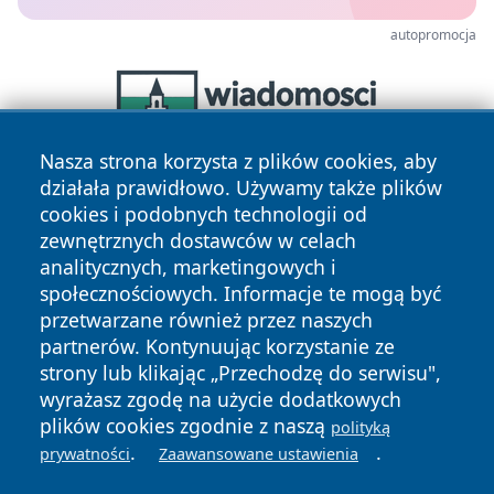
autopromocja
Nasza strona korzysta z plików cookies, aby
działała prawidłowo. Używamy także plików
cookies i podobnych technologii od
zewnętrznych dostawców w celach
analitycznych, marketingowych i
społecznościowych. Informacje te mogą być
przetwarzane również przez naszych
Copyright © 2026 24piaseczno.pl Wszystkie prawa
partnerów. Kontynuując korzystanie ze
zastrzeżone.
strony lub klikając „Przechodzę do serwisu",
wyrażasz zgodę na użycie dodatkowych
plików cookies zgodnie z naszą
polityką
Polityka
Polityka
News
Autorzy
.
.
prywatności
Zaawansowane ustawienia
Prywatności
Cookies