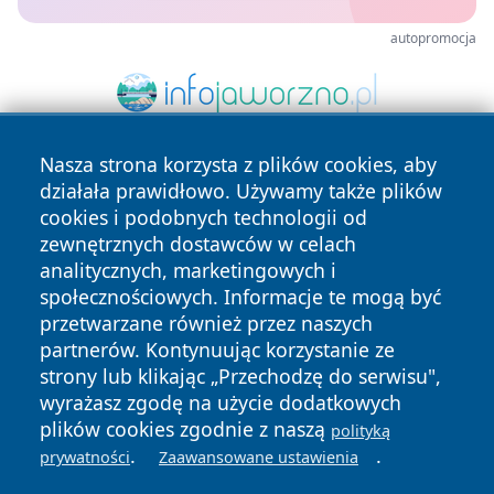
autopromocja
Nasza strona korzysta z plików cookies, aby
działała prawidłowo. Używamy także plików
cookies i podobnych technologii od
zewnętrznych dostawców w celach
analitycznych, marketingowych i
społecznościowych. Informacje te mogą być
Copyright © 2026 24piaseczno.pl Wszystkie prawa
przetwarzane również przez naszych
zastrzeżone.
partnerów. Kontynuując korzystanie ze
strony lub klikając „Przechodzę do serwisu",
Polityka
Polityka
wyrażasz zgodę na użycie dodatkowych
News
Autorzy
Prywatności
Cookies
plików cookies zgodnie z naszą
polityką
.
.
prywatności
Zaawansowane ustawienia