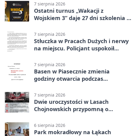
7 sierpnia 2026
Ostatni turnus „Wakacji z
Wojskiem 3” daje 27 dni szkolenia i
około 6000 zł
7 sierpnia 2026
Stłuczka w Pracach Dużych i nerwy
na miejscu. Policjant uspokoił
sytuację
7 sierpnia 2026
Basen w Piasecznie zmienia
godziny otwarcia podczas
weekendu
7 sierpnia 2026
Dwie uroczystości w Lasach
Chojnowskich przypomną o
walkach i ofiarach sierpnia 1944
6 sierpnia 2026
Park mokradłowy na Łąkach