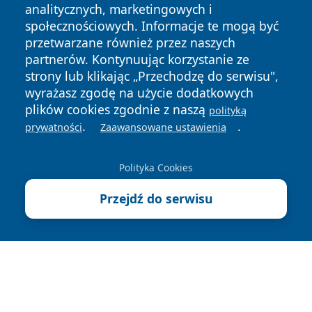
analitycznych, marketingowych i
społecznościowych. Informacje te mogą być
przetwarzane również przez naszych
partnerów. Kontynuując korzystanie ze
strony lub klikając „Przechodzę do serwisu",
wyrażasz zgodę na użycie dodatkowych
plików cookies zgodnie z naszą
polityką
Copyright © 2026 24piaseczno.pl Wszystkie prawa
.
.
prywatności
Zaawansowane ustawienia
zastrzeżone.
Polityka Cookies
Polityka
Polityka
News
Autorzy
Przejdź do serwisu
Prywatności
Cookies