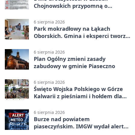
Chojnowskich przypomną o
walkach i ofiarach sierpnia 1944
6 sierpnia 2026
Park mokradłowy na Łąkach
Oborskich. Gmina i eksperci tworzą
koncepcję
6 sierpnia 2026
Plan Ogólny zmieni zasady
zabudowy w gminie Piaseczno
6 sierpnia 2026
Święto Wojska Polskiego w Górze
Kalwarii z pieśniami i hołdem dla
bohaterów
6 sierpnia 2026
Burze nad powiatem
piaseczyńskim. IMGW wydał alert
drugiego stopnia