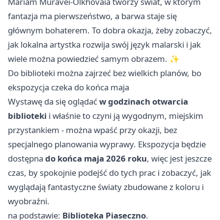
Mariam Muravei-Olkhovaia tworzy świat, w którym
fantazja ma pierwszeństwo, a barwa staje się
głównym bohaterem. To dobra okazja, żeby zobaczyć,
jak lokalna artystka rozwija swój język malarski i jak
wiele można powiedzieć samym obrazem. ✨
Do biblioteki można zajrzeć bez wielkich planów, bo
ekspozycja czeka do końca maja
Wystawę da się oglądać
w godzinach otwarcia
biblioteki
i właśnie to czyni ją wygodnym, miejskim
przystankiem - można wpaść przy okazji, bez
specjalnego planowania wyprawy. Ekspozycja będzie
dostępna
do końca maja 2026 roku
, więc jest jeszcze
czas, by spokojnie podejść do tych prac i zobaczyć, jak
wyglądają fantastyczne światy zbudowane z koloru i
wyobraźni.
na podstawie:
Biblioteka Piaseczno
.