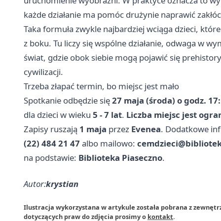
uruchomienie wyobraźni. W praktyce oznacza to wypr
każde działanie ma pomóc drużynie naprawić zakłó
Taka formuła zwykle najbardziej wciąga dzieci, które
z boku. Tu liczy się wspólne działanie, odwaga w w
świat, gdzie obok siebie mogą pojawić się prehistor
cywilizacji.
Trzeba złapać termin, bo miejsc jest mało
Spotkanie odbędzie się
27 maja (środa) o godz. 17
dla dzieci w wieku
5 - 7 lat
.
Liczba miejsc jest ogra
Zapisy ruszają
1 maja
przez
Evenea
. Dodatkowe in
(22) 484 21 47
albo mailowo:
cemdzieci@bibliotek
na podstawie:
Biblioteka Piaseczno
.
Autor:
krystian
Ilustracja wykorzystana w artykule została pobrana z zewnętrz
dotyczących praw do zdjęcia prosimy o
kontakt
.