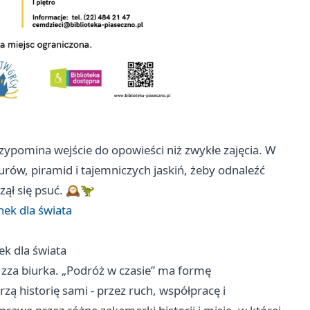
rzypomina wejście do opowieści niż zwykłe zajęcia. W
urów, piramid i tajemniczych jaskiń, żeby odnaleźć
ął się psuć. 🕰️🦖
nek dla świata
ek dla świata
e zza biurka. „Podróż w czasie” ma formę
rzą historię sami - przez ruch, współpracę i