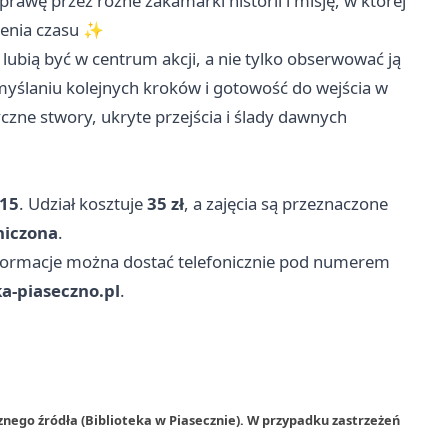
awę przez różne zakamarki historii i misję, w której
cenia czasu ✨
 lubią być w centrum akcji, a nie tylko obserwować ją
ymyślaniu kolejnych kroków i gotowość do wejścia w
yczne stwory, ukryte przejścia i ślady dawnych
:15
. Udział kosztuje
35 zł
, a zajęcia są przeznaczone
niczona
.
formacje można dostać telefonicznie pod numerem
a-piaseczno.pl
.
nego źródła (Biblioteka w Piasecznie). W przypadku zastrzeżeń