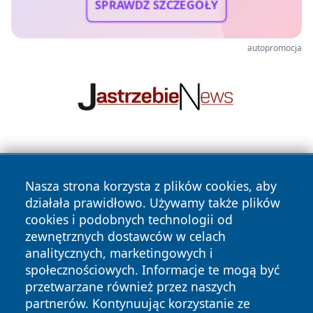
SPRAWDŹ SZCZEGÓŁY
autopromocja
Nasza strona korzysta z plików cookies, aby
działała prawidłowo. Używamy także plików
cookies i podobnych technologii od
zewnętrznych dostawców w celach
Copyright © 2026 24piaseczno.pl Wszystkie prawa
analitycznych, marketingowych i
zastrzeżone.
społecznościowych. Informacje te mogą być
przetwarzane również przez naszych
partnerów. Kontynuując korzystanie ze
Polityka
Polityka
News
Autorzy