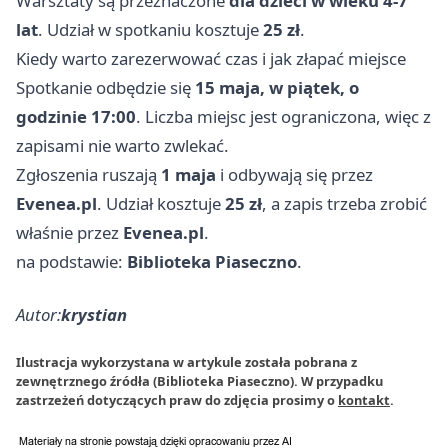
Warsztaty są przeznaczone
dla dzieci w wieku 4-7
lat
. Udział w spotkaniu kosztuje
25 zł
.
Kiedy warto zarezerwować czas i jak złapać miejsce
Spotkanie odbędzie się
15 maja, w piątek, o
godzinie 17:00
. Liczba miejsc jest ograniczona, więc z
zapisami nie warto zwlekać.
Zgłoszenia ruszają
1 maja
i odbywają się przez
Evenea.pl
. Udział kosztuje
25 zł
, a zapis trzeba zrobić
właśnie przez
Evenea.pl
.
na podstawie:
Biblioteka Piaseczno
.
Autor:
krystian
Ilustracja wykorzystana w artykule została pobrana z
zewnętrznego źródła (Biblioteka Piaseczno). W przypadku
zastrzeżeń dotyczących praw do zdjęcia prosimy o
kontakt
.