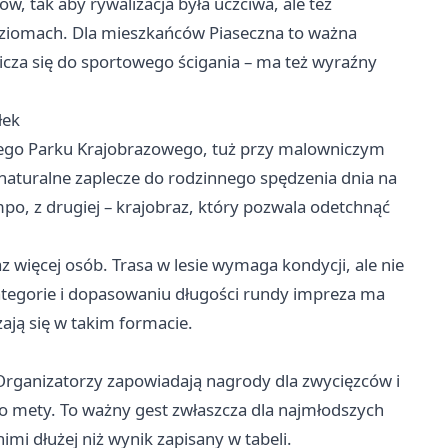
, tak aby rywalizacja była uczciwa, ale też
poziomach. Dla mieszkańców Piaseczna to ważna
icza się do sportowego ścigania – ma też wyraźny
łek
iego Parku Krajobrazowego, tuż przy malowniczym
 naturalne zaplecze do rodzinnego spędzenia dnia na
mpo, z drugiej – krajobraz, który pozwala odetchnąć
 więcej osób. Trasa w lesie wymaga kondycji, ale nie
ategorie i dopasowaniu długości rundy impreza ma
ają się w takim formacie.
Organizatorzy zapowiadają nagrody dla zwycięzców i
o mety. To ważny gest zwłaszcza dla najmłodszych
imi dłużej niż wynik zapisany w tabeli.