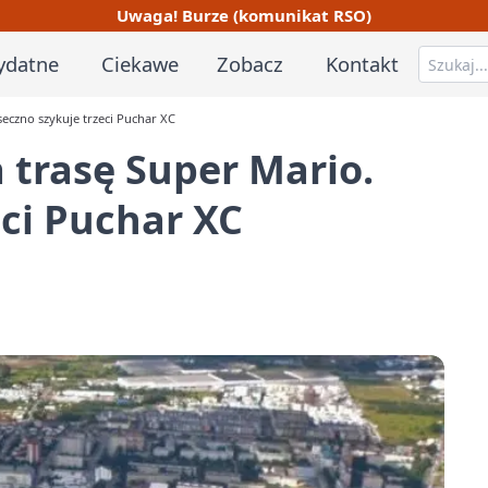
Uwaga! Burze (komunikat RSO)
ydatne
Ciekawe
Zobacz
Kontakt
seczno szykuje trzeci Puchar XC
 trasę Super Mario.
eci Puchar XC