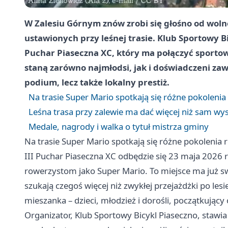
W Zalesiu Górnym znów zrobi się głośno od wol
ustawionych przy leśnej trasie. Klub Sportowy B
Puchar Piaseczna XC, który ma połączyć sportow
staną zarówno najmłodsi, jak i doświadczeni zaw
podium, lecz także lokalny prestiż.
Na trasie Super Mario spotkają się różne pokoleni
Leśna trasa przy zalewie ma dać więcej niż sam wys
Medale, nagrody i walka o tytuł mistrza gminy
Na trasie Super Mario spotkają się różne pokolenia
III Puchar Piaseczna XC odbędzie się 23 maja 2026 
rowerzystom jako Super Mario. To miejsce ma już sw
szukają czegoś więcej niż zwykłej przejażdżki po le
mieszanka – dzieci, młodzież i dorośli, początkujący
Organizator, Klub Sportowy Bicykl Piaseczno, stawia