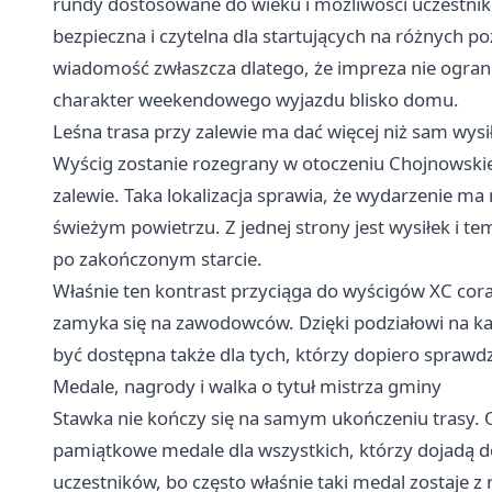
rundy dostosowane do wieku i możliwości uczestników
bezpieczna i czytelna dla startujących na różnych 
wiadomość zwłaszcza dlatego, że impreza nie ogran
charakter weekendowego wyjazdu blisko domu.
Leśna trasa przy zalewie ma dać więcej niż sam wysi
Wyścig zostanie rozegrany w otoczeniu Chojnowsk
zalewie. Taka lokalizacja sprawia, że wydarzenie ma
świeżym powietrzu. Z jednej strony jest wysiłek i te
po zakończonym starcie.
Właśnie ten kontrast przyciąga do wyścigów XC coraz
zamyka się na zawodowców. Dzięki podziałowi na k
być dostępna także dla tych, którzy dopiero sprawdz
Medale, nagrody i walka o tytuł mistrza gminy
Stawka nie kończy się na samym ukończeniu trasy. 
pamiątkowe medale dla wszystkich, którzy dojadą d
uczestników, bo często właśnie taki medal zostaje z n