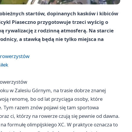
nobieżnych startów, dopinanych kasków i kibiców
icykl Piaseczno przygotowuje trzeci wyścig o
ą rywalizację z rodzinną atmosferą. Na starcie
odnicy, a stawką będą nie tylko miejsca na
a rowerzystów
iłek
 rowerzystów
roku w Zalesiu Górnym, na trasie dobrze znanej
oją renomę, bo od lat przyciąga osoby, które
sie. Tym razem znów pojawi się tam sportowa
 oraz ci, którzy na rowerze czują się pewnie od dawna.
 na formułę olimpijskiego XC. W praktyce oznacza to