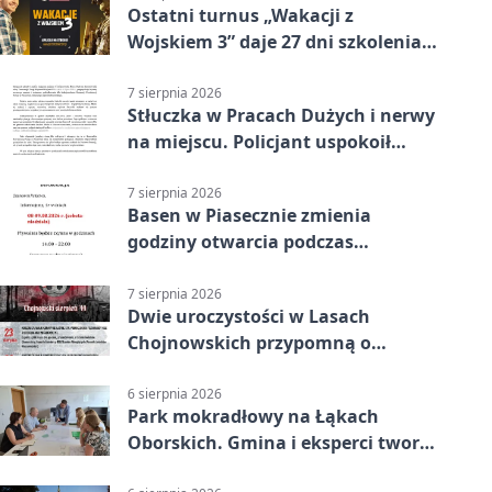
Ostatni turnus „Wakacji z
Wojskiem 3” daje 27 dni szkolenia i
około 6000 zł
7 sierpnia 2026
Stłuczka w Pracach Dużych i nerwy
na miejscu. Policjant uspokoił
sytuację
7 sierpnia 2026
Basen w Piasecznie zmienia
godziny otwarcia podczas
weekendu
7 sierpnia 2026
Dwie uroczystości w Lasach
Chojnowskich przypomną o
walkach i ofiarach sierpnia 1944
6 sierpnia 2026
Park mokradłowy na Łąkach
Oborskich. Gmina i eksperci tworzą
koncepcję