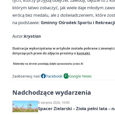
tych, którzy przyjdą obejrzeć zawody, będzie to z ko
którym łatwo zobaczyć, jak wiele daje młodym zaw
wrócą bez medalu, ale z doświadczeniem, które zosta
na podstawie:
Gminny Ośrodek Sportu i Rekreacji
Autor:
krystian
Ilustracja wykorzystana w artykule została pobrana z zewnętr
dotyczących praw do zdjęcia prosimy o
kontakt
.
Zaobserwuj nas!
Facebook
Google News
Nadchodzące wydarzenia
8 sierpnia 2026, 10:00
Spacer Zielarski – Zioła pełni lata 