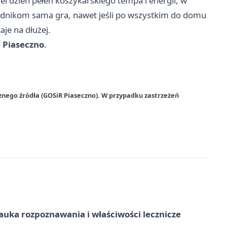
lei dzień pełen koszykarskiego tempa i energii, w
odnikom sama gra, nawet jeśli po wszystkim do domu
je na dłużej.
 Piaseczno
.
znego źródła (GOSiR Piaseczno). W przypadku zastrzeżeń
– nauka rozpoznawania i właściwości lecznicze