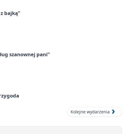
 z bajką”
ług szanownej pani”
przygoda
Kolejne wydarzenia