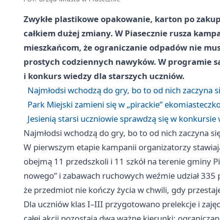
Zwykłe plastikowe opakowanie, karton po zakupa
całkiem dużej zmiany. W Piasecznie rusza kampa
mieszkańcom, że ograniczanie odpadów nie musi 
prostych codziennych nawyków. W programie są 
i konkurs wiedzy dla starszych uczniów.
Najmłodsi wchodzą do gry, bo to od nich zaczyna 
Park Miejski zamieni się w „pirackie” ekomiasteczk
Jesienią starsi uczniowie sprawdzą się w konkursie
Najmłodsi wchodzą do gry, bo to od nich zaczyna s
W pierwszym etapie kampanii organizatorzy stawiają
obejmą 11 przedszkoli i 11 szkół na terenie gminy 
nowego” i zabawach ruchowych weźmie udział 335 p
że przedmiot nie kończy życia w chwili, gdy przest
Dla uczniów klas I–III przygotowano prelekcje i zaj
całej akcji pozostają dwa ważne kierunki: ogranicza