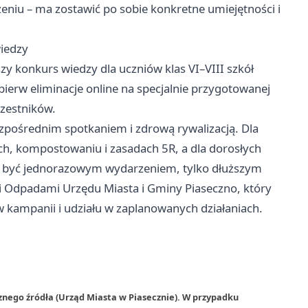
niu – ma zostawić po sobie konkretne umiejętności i
wiedzy
zy konkurs wiedzy dla uczniów klas VI–VIII szkół
ierw eliminacje online na specjalnie przygotowanej
czestników.
zpośrednim spotkaniem i zdrową rywalizacją. Dla
ch, kompostowaniu i zasadach 5R, a dla dorosłych
ma być jednorazowym wydarzeniem, tylko dłuższym
 Odpadami Urzędu Miasta i Gminy Piaseczno, który
 kampanii i udziału w zaplanowanych działaniach.
znego źródła (Urząd Miasta w Piasecznie). W przypadku