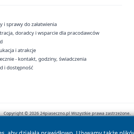
y i sprawy do załatwienia
stracja, doradcy i wsparcie dla pracodawców
zd
kacja i atrakcje
znie - kontakt, godziny, świadczenia
zd i dostępność
Copyright © 2026 24piaseczno.pl Wszystkie prawa zastrzeżone.
es, aby działała prawidłowo. Używamy także plik