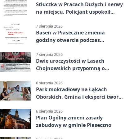
Stłuczka w Pracach Dużych i nerwy
na miejscu. Policjant uspokoił
sytuację
7 sierpnia 2026
Basen w Piasecznie zmienia
godziny otwarcia podczas
weekendu
7 sierpnia 2026
Dwie uroczystości w Lasach
Chojnowskich przypomną o
walkach i ofiarach sierpnia 1944
6 sierpnia 2026
Park mokradłowy na Łąkach
Oborskich. Gmina i eksperci tworzą
koncepcję
6 sierpnia 2026
Plan Ogólny zmieni zasady
zabudowy w gminie Piaseczno