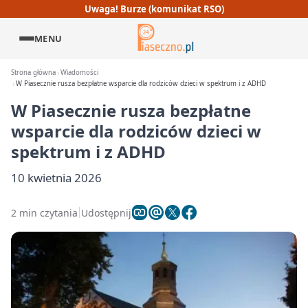
Uwaga! Burze (komunikat RSO)
MENU
Strona główna
Wiadomości
W Piasecznie rusza bezpłatne wsparcie dla rodziców dzieci w spektrum i z ADHD
W Piasecznie rusza bezpłatne
wsparcie dla rodziców dzieci w
spektrum i z ADHD
10 kwietnia 2026
2 min czytania
Udostępnij