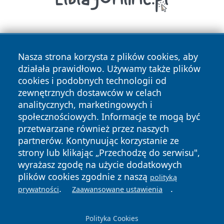
Nasza strona korzysta z plików cookies, aby
działała prawidłowo. Używamy także plików
cookies i podobnych technologii od
zewnętrznych dostawców w celach
Copyright © 2026 24piaseczno.pl Wszystkie prawa
analitycznych, marketingowych i
zastrzeżone.
społecznościowych. Informacje te mogą być
przetwarzane również przez naszych
partnerów. Kontynuując korzystanie ze
Polityka
Polityka
News
Autorzy
strony lub klikając „Przechodzę do serwisu",
Prywatności
Cookies
wyrażasz zgodę na użycie dodatkowych
plików cookies zgodnie z naszą
polityką
.
.
prywatności
Zaawansowane ustawienia
Polityka Cookies