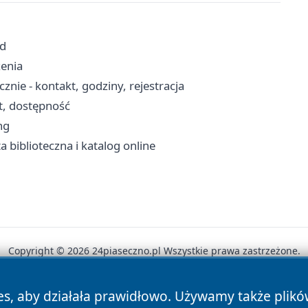
zd
zenia
nie - kontakt, godziny, rejestracja
t, dostępność
ng
ta biblioteczna i katalog online
Copyright © 2026 24piaseczno.pl Wszystkie prawa zastrzeżone.
es, aby działała prawidłowo. Używamy także plik
News
Autorzy
Polityka Prywatności
Polityka Cookie