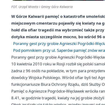
FOT. Urząd Miasta i Gminy Góra Kalwaria
W Górze Kalwarii pamięć o katastrofie smoleńsk
miejscowym cmentarzu pojawiły się kwiaty na g
hołd dla ofiar tragedii ma wybrzmieć także prz
dotyka miasta szczególnie mocno, bo wśród 96 of
Poranny gest przy grobie Agnieszki Pogródki-Węc
Pod pomnikiem przy ul. Saperów pamięć znów wra
Poranny gest przy grobie Agnieszki Pogródki-Węcł
10 kwietnia 2010 roku w Rosji rozbił się polski samo
żadna z 96 osób na pokładzie, w tym para prezydenc
dowódcy Wojska Polskiego. Wśród ofiar byli też Ag
funkcjonariusze Biura Ochrony Rządu, dziś Służby 
Pamięć o Agnieszce Pogródce-Węcławek wróciła ran
8.41, w godzinie tragedii, kwiaty na jej grobie złoży
Obok znalazły się także wieńce, między innymi od pre