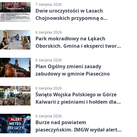
7 sierpnia 2026
Dwie uroczystości w Lasach
Chojnowskich przypomną o
walkach i ofiarach sierpnia 1944
6 sierpnia 2026
Park mokradłowy na Łąkach
Oborskich. Gmina i eksperci tworzą
koncepcję
6 sierpnia 2026
Plan Ogólny zmieni zasady
zabudowy w gminie Piaseczno
6 sierpnia 2026
Święto Wojska Polskiego w Górze
Kalwarii z pieśniami i hołdem dla
bohaterów
6 sierpnia 2026
Burze nad powiatem
piaseczyńskim. IMGW wydał alert
drugiego stopnia