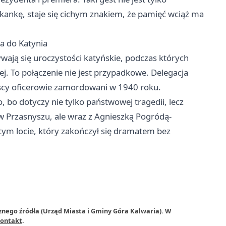
zkankę, staje się cichym znakiem, że pamięć wciąż ma
a do Katynia
ają się uroczystości katyńskie, podczas których
j. To połączenie nie jest przypadkowe. Delegacja
lscy oficerowie zamordowani w 1940 roku.
 bo dotyczy nie tylko państwowej tragedii, lecz
 w Przasnyszu, ale wraz z Agnieszką Pogródą-
tym locie, który zakończył się dramatem bez
znego źródła (Urząd Miasta i Gminy Góra Kalwaria). W
ontakt
.