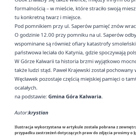
formalnością – w mieście, które straciło swoją mies
tu konkretną twarz i miejsce.
Pod pomnikiem przy ul. Saperów pamięć znów wrac
O godzinie 12.00 przy pomniku na ul. Saperów odbyw
wspominane są również ofiary katastrofy smoleńskie
państwowa leciała do Katynia, gdzie spoczywają po
W Górze Kalwarii ta historia brzmi wyjątkowo mocno,
także ludzi stąd. Paweł Krajewski został pochowany
Węcławek pozostaje częścią miejskiej pamięci o tam
ocalałych.
na podstawie:
Gmina Góra Kalwaria
.
Autor:
krystian
Ilustracja wykorzystana w artykule została pobrana z zewnętr
przypadku zastrzeżeń dotyczących praw do zdjęcia prosimy o
k