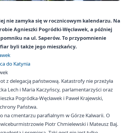
iej nie zamyka się w rocznicowym kalendarzu. Na
robie Agnieszki Pogródki-Węcławek, a później
y pomniku na ul. Saperów. To przypomnienie
iar byli także jego mieszkańcy.
ławek
ca do Katynia
awek
lot z delegacją państwową. Katastrofy nie przeżyła
ka Lech i Maria Kaczyńscy, parlamentarzyści oraz
nieszka Pogródka-Węcławek i Paweł Krajewski,
Ochrony Państwa.
o na cmentarzu parafialnym w Górze Kalwarii. O
li wiceburmistrzowie Piotr Chmielewski i Mateusz Baj.
zydenta i premiera. Taki gest nie jest tylko