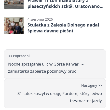
Prawie 11 ton makulatury z
piaseczyńskich szkół. Uratowano
187 drzew
4 sierpnia 2026
Stulatka z Zalesia Dolnego nadal
śpiewa dawne pieśni
<< Poprzedni
Nocne sprzątanie ulic w Górze Kalwarii –
zamiatarka zabierze pozimowy brud
Następny >>
31-latek ruszył w drogę Fordem, który ledwo
trzymał tor jazdy