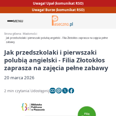
Uwaga! Upał (komunikat RSO)
Uwaga! Burze (komunikat RSO)
MENU
Strona główna
Wiadomości
Jak przedszkolaki i pierwszaki polubią angielski - Filia Złotokłos zaprasza na zajęcia pełne
zabawy
Jak przedszkolaki i pierwszaki
polubią angielski - Filia Złotokłos
zaprasza na zajęcia pełne zabawy
20 marca 2026
2 min czytania
Udostępnij