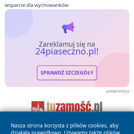
wsparcie dla wychowanków
Zareklamuj się na
24piaseczno.pl!
SPRAWDŹ SZCZEGÓŁY
autopromocja
Nasza strona korzysta z plików cookies, aby
działała prawidłowo. Używamy także plików