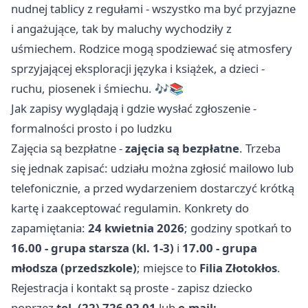
nudnej tablicy z regułami - wszystko ma być przyjazne
i angażujące, tak by maluchy wychodziły z
uśmiechem. Rodzice mogą spodziewać się atmosfery
sprzyjającej eksploracji języka i książek, a dzieci -
ruchu, piosenek i śmiechu. 🎶📚
Jak zapisy wyglądają i gdzie wysłać zgłoszenie -
formalności prosto i po ludzku
Zajęcia są bezpłatne -
zajęcia są bezpłatne
. Trzeba
się jednak zapisać: udziału można zgłosić mailowo lub
telefonicznie, a przed wydarzeniem dostarczyć krótką
kartę i zaakceptować regulamin. Konkrety do
zapamiętania:
24 kwietnia 2026
; godziny spotkań to
16.00 - grupa starsza (kl. 1-3)
i
17.00 - grupa
młodsza (przedszkole)
; miejsce to
Filia Złotokłos
.
Rejestracja i kontakt są proste - zapisz dziecko
poprzez
tel. (22) 726 92 01
lub
e-mail: