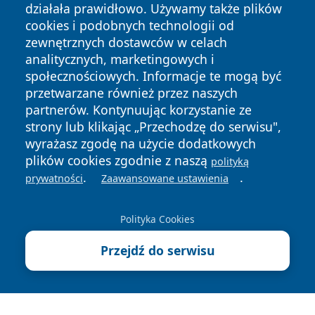
działała prawidłowo. Używamy także plików
cookies i podobnych technologii od
zewnętrznych dostawców w celach
analitycznych, marketingowych i
społecznościowych. Informacje te mogą być
przetwarzane również przez naszych
Copyright © 2026 24piaseczno.pl Wszystkie prawa
partnerów. Kontynuując korzystanie ze
zastrzeżone.
strony lub klikając „Przechodzę do serwisu",
wyrażasz zgodę na użycie dodatkowych
plików cookies zgodnie z naszą
polityką
Polityka
Polityka
.
.
News
Autorzy
prywatności
Zaawansowane ustawienia
Prywatności
Cookies
Polityka Cookies
Przejdź do serwisu