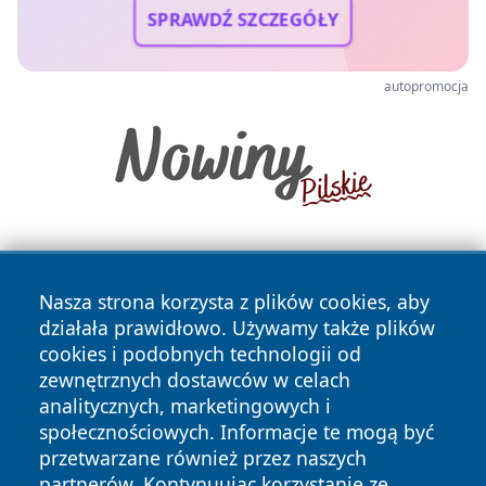
SPRAWDŹ SZCZEGÓŁY
autopromocja
Nasza strona korzysta z plików cookies, aby
działała prawidłowo. Używamy także plików
cookies i podobnych technologii od
zewnętrznych dostawców w celach
Copyright © 2026 24piaseczno.pl Wszystkie prawa
analitycznych, marketingowych i
zastrzeżone.
społecznościowych. Informacje te mogą być
przetwarzane również przez naszych
partnerów. Kontynuując korzystanie ze
Polityka
Polityka