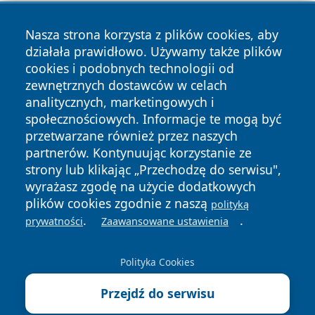
Nasza strona korzysta z plików cookies, aby
działała prawidłowo. Używamy także plików
cookies i podobnych technologii od
zewnętrznych dostawców w celach
analitycznych, marketingowych i
Copyright © 2026 24piaseczno.pl Wszystkie prawa
społecznościowych. Informacje te mogą być
zastrzeżone.
przetwarzane również przez naszych
partnerów. Kontynuując korzystanie ze
strony lub klikając „Przechodzę do serwisu",
Polityka
Polityka
News
Autorzy
wyrażasz zgodę na użycie dodatkowych
Prywatności
Cookies
plików cookies zgodnie z naszą
polityką
.
.
prywatności
Zaawansowane ustawienia
Polityka Cookies
Przejdź do serwisu