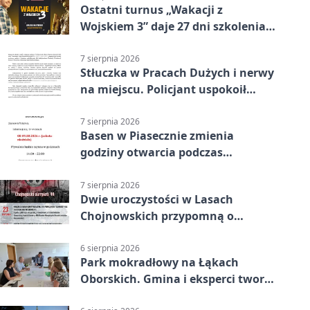
Ostatni turnus „Wakacji z
Wojskiem 3” daje 27 dni szkolenia i
około 6000 zł
7 sierpnia 2026
Stłuczka w Pracach Dużych i nerwy
na miejscu. Policjant uspokoił
sytuację
7 sierpnia 2026
Basen w Piasecznie zmienia
godziny otwarcia podczas
weekendu
7 sierpnia 2026
Dwie uroczystości w Lasach
Chojnowskich przypomną o
walkach i ofiarach sierpnia 1944
6 sierpnia 2026
Park mokradłowy na Łąkach
Oborskich. Gmina i eksperci tworzą
koncepcję