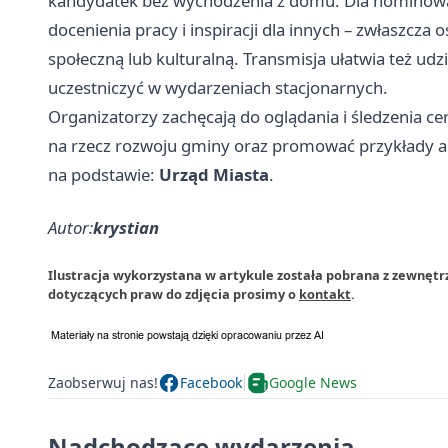
kandydatek bez wychodzenia z domu. Dla nominowanyc
docenienia pracy i inspiracji dla innych – zwłaszcza
społeczną lub kulturalną. Transmisja ułatwia też ud
uczestniczyć w wydarzeniach stacjonarnych.
Organizatorzy zachęcają do oglądania i śledzenia c
na rzecz rozwoju gminy oraz promować przykłady ak
na podstawie:
Urząd Miasta
.
Autor:
krystian
Ilustracja wykorzystana w artykule została pobrana z zewnętr
dotyczących praw do zdjęcia prosimy o
kontakt
.
Zaobserwuj nas!
Facebook
Google News
Nadchodzące wydarzenia