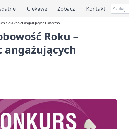
ydatne
Ciekawe
Zobacz
Kontakt
enia dla kobiet angażujących Piaseczno
sobowość Roku –
t angażujących