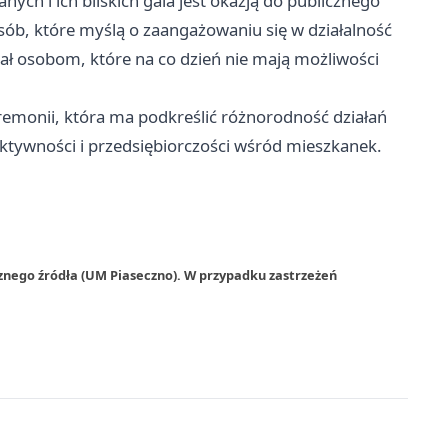
h i ich bliskich gala jest okazją do publicznego
 osób, które myślą o zaangażowaniu się w działalność
ział osobom, które na co dzień nie mają możliwości
eremonii, która ma podkreślić różnorodność działań
tywności i przedsiębiorczości wśród mieszkanek.
znego źródła (UM Piaseczno). W przypadku zastrzeżeń