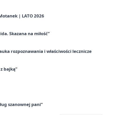
otanek | LATO 2026
ida. Skazana na miłość”
– nauka rozpoznawania i właściwości lecznicze
 z bajką”
ług szanownej pani”