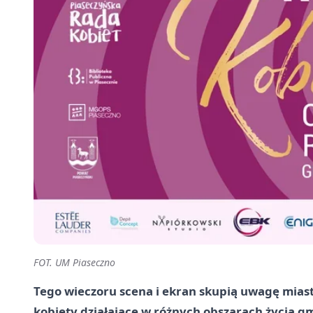
FOT. UM Piaseczno
Tego wieczoru scena i ekran skupią uwagę miasta
kobiety działające w różnych obszarach życia gm