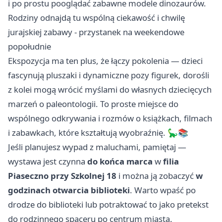
i po prostu pooglądać zabawne modele dinozaurów.
Rodziny odnajdą tu wspólną ciekawość i chwilę
jurajskiej zabawy - przystanek na weekendowe
popołudnie
Ekspozycja ma ten plus, że łączy pokolenia — dzieci
fascynują pluszaki i dynamiczne pozy figurek, dorośli
z kolei mogą wrócić myślami do własnych dziecięcych
marzeń o paleontologii. To proste miejsce do
wspólnego odkrywania i rozmów o książkach, filmach
i zabawkach, które kształtują wyobraźnię. 🦕📚
Jeśli planujesz wypad z maluchami, pamiętaj —
wystawa jest czynna
do końca marca
w
filia
Piaseczno przy Szkolnej 18
i można ją zobaczyć
w
godzinach otwarcia biblioteki
. Warto wpaść po
drodze do biblioteki lub potraktować to jako pretekst
do rodzinnego spaceru po centrum miasta.