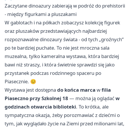
Zaczytane dinoazury zabierają w podróż do prehistorii
- między figurkami a pluszakami
W gablotach i na półkach zobaczysz kolekcję figurek
oraz pluszaków przedstawiających najbardziej
rozpoznawalne dinozaury świata - od tych „groźnych”
po te bardziej puchate. To nie jest mroczna sala
muzealna, tylko kameralna wystawa, która bardziej
bawi niż straszy, i która świetnie sprawdzi się jako
przystanek podczas rodzinnego spaceru po
Piasecznie. 😊
Wystawa jest dostępna
do końca marca
w
filia
Piaseczno przy Szkolnej 18
— można ją oglądać
w
godzinach otwarcia biblioteki
. To krótka, ale
sympatyczna okazja, żeby porozmawiać z dziećmi o
tym, jak wyglądało życie na Ziemi przed milionami lat,