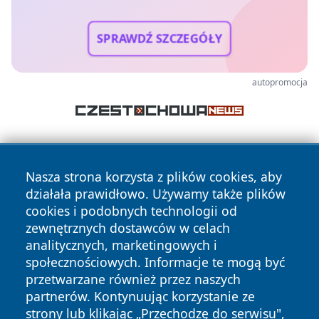
SPRAWDŹ SZCZEGÓŁY
autopromocja
Nasza strona korzysta z plików cookies, aby
działała prawidłowo. Używamy także plików
cookies i podobnych technologii od
zewnętrznych dostawców w celach
Copyright © 2026 24piaseczno.pl Wszystkie prawa
analitycznych, marketingowych i
zastrzeżone.
społecznościowych. Informacje te mogą być
przetwarzane również przez naszych
partnerów. Kontynuując korzystanie ze
Polityka
Polityka
News
Autorzy
strony lub klikając „Przechodzę do serwisu",
Prywatności
Cookies