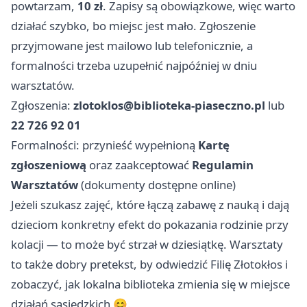
powtarzam,
10 zł
. Zapisy są obowiązkowe, więc warto
działać szybko, bo miejsc jest mało. Zgłoszenie
przyjmowane jest mailowo lub telefonicznie, a
formalności trzeba uzupełnić najpóźniej w dniu
warsztatów.
Zgłoszenia:
zlotoklos@biblioteka-piaseczno.pl
lub
22 726 92 01
Formalności: przynieść wypełnioną
Kartę
zgłoszeniową
oraz zaakceptować
Regulamin
Warsztatów
(dokumenty dostępne online)
Jeżeli szukasz zajęć, które łączą zabawę z nauką i dają
dzieciom konkretny efekt do pokazania rodzinie przy
kolacji — to może być strzał w dziesiątkę. Warsztaty
to także dobry pretekst, by odwiedzić Filię Złotokłos i
zobaczyć, jak lokalna biblioteka zmienia się w miejsce
działań sąsiedzkich 😊.