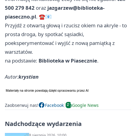
500 279 842
oraz
jazgarzew@biblioteka-
piaseczno.pl
. ☎️📧
Przyjdź z otwartą głową i rzucisz okiem na akryle - to
prosta droga, by spotkać sąsiadki,
poeksperymentować i wyjść z nową pamiątką z
warsztatów.
na podstawie:
Biblioteka w Piasecznie
.
Autor:
krystian
Zaobserwuj nas!
Facebook
Google News
Nadchodzące wydarzenia
8 sierpnia 2026, 10:00