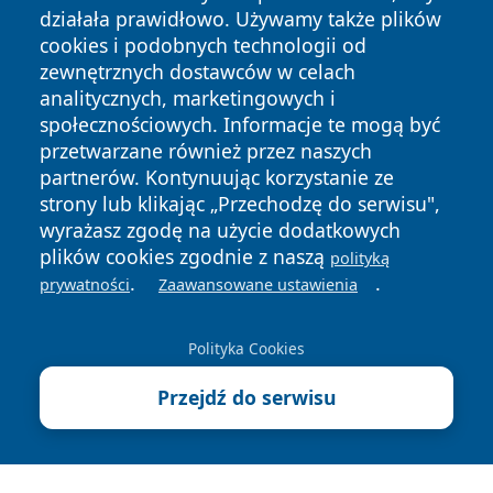
działała prawidłowo. Używamy także plików
cookies i podobnych technologii od
zewnętrznych dostawców w celach
analitycznych, marketingowych i
społecznościowych. Informacje te mogą być
Copyright © 2026 24piaseczno.pl Wszystkie prawa
przetwarzane również przez naszych
zastrzeżone.
partnerów. Kontynuując korzystanie ze
strony lub klikając „Przechodzę do serwisu",
wyrażasz zgodę na użycie dodatkowych
Polityka
Polityka
News
Autorzy
plików cookies zgodnie z naszą
Prywatności
Cookies
polityką
.
.
prywatności
Zaawansowane ustawienia
Polityka Cookies
Przejdź do serwisu