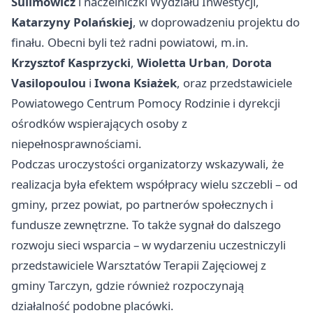
Sulimowicz
i naczelniczki Wydziału Inwestycji,
Katarzyny Polańskiej
, w doprowadzeniu projektu do
finału. Obecni byli też radni powiatowi, m.in.
Krzysztof Kasprzycki
,
Wioletta Urban
,
Dorota
Vasilopoulou
i
Iwona Ksiażek
, oraz przedstawiciele
Powiatowego Centrum Pomocy Rodzinie i dyrekcji
ośrodków wspierających osoby z
niepełnosprawnościami.
Podczas uroczystości organizatorzy wskazywali, że
realizacja była efektem współpracy wielu szczebli – od
gminy, przez powiat, po partnerów społecznych i
fundusze zewnętrzne. To także sygnał do dalszego
rozwoju sieci wsparcia – w wydarzeniu uczestniczyli
przedstawiciele Warsztatów Terapii Zajęciowej z
gminy Tarczyn, gdzie również rozpoczynają
działalność podobne placówki.