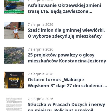
Asfaltowanie Okrzewskiej zmieni
trasę L16. Będą zawieszone
przystanki
7 sierpnia 2026
Sześć imion dla gminnej wiewiórki.
O wyborze zdecydują mieszkańcy
7 sierpnia 2026
25 projektów powalczy o głosy
mieszkańców Konstancina-Jeziorny
7 sierpnia 2026
Ostatni turnus „Wakacji z
Wojskiem 3” daje 27 dni szkolenia i
około 6000 zł
7 sierpnia 2026
Stłuczka w Pracach Dużych i nerwy
na miejscu. Policjant uspokoił