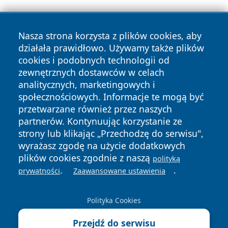
Nasza strona korzysta z plików cookies, aby
działała prawidłowo. Używamy także plików
cookies i podobnych technologii od
zewnętrznych dostawców w celach
Copyright © 2026 24piaseczno.pl Wszystkie prawa
analitycznych, marketingowych i
zastrzeżone.
społecznościowych. Informacje te mogą być
przetwarzane również przez naszych
partnerów. Kontynuując korzystanie ze
Polityka
Polityka
News
Autorzy
strony lub klikając „Przechodzę do serwisu",
Prywatności
Cookies
wyrażasz zgodę na użycie dodatkowych
plików cookies zgodnie z naszą
polityką
.
.
prywatności
Zaawansowane ustawienia
Polityka Cookies
Przejdź do serwisu