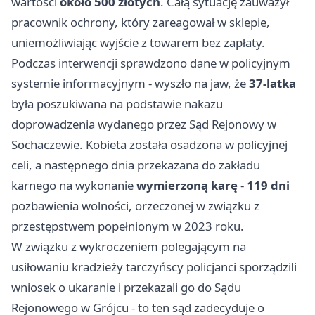
wartości
około 500 złotych
. Całą sytuację zauważył
pracownik ochrony, który zareagował w sklepie,
uniemożliwiając wyjście z towarem bez zapłaty.
Podczas interwencji sprawdzono dane w policyjnym
systemie informacyjnym - wyszło na jaw, że
37-latka
była poszukiwana na podstawie nakazu
doprowadzenia wydanego przez Sąd Rejonowy w
Sochaczewie. Kobieta została osadzona w policyjnej
celi, a następnego dnia przekazana do zakładu
karnego na wykonanie
wymierzoną karę
-
119 dni
pozbawienia wolności, orzeczonej w związku z
przestępstwem popełnionym w 2023 roku.
W związku z wykroczeniem polegającym na
usiłowaniu kradzieży tarczyńscy policjanci sporządzili
wniosek o ukaranie i przekazali go do Sądu
Rejonowego w Grójcu - to ten sąd zadecyduje o