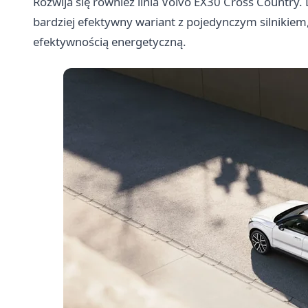
Rozwija się również linia Volvo EX30 Cross Country
bardziej efektywny wariant z pojedynczym silnikiem,
efektywnością energetyczną.