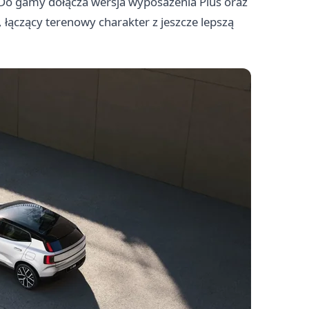
. Do gamy dołącza wersja wyposażenia Plus oraz
 łączący terenowy charakter z jeszcze lepszą