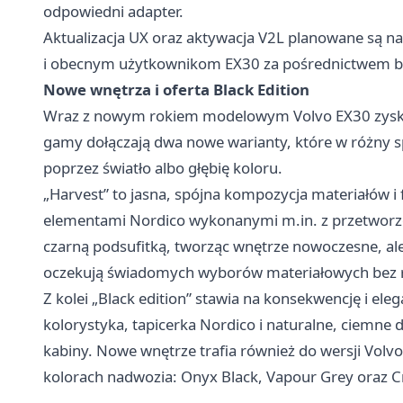
odpowiedni adapter.
Aktualizacja UX oraz aktywacja V2L planowane są na
i obecnym użytkownikom EX30 za pośrednictwem bez
Nowe wnętrza i oferta Black Edition
Wraz z nowym rokiem modelowym Volvo EX30 zyskuje
gamy dołączają dwa nowe warianty, które w różny 
poprzez światło albo głębię koloru.
„Harvest” to jasna, spójna kompozycja materiałów i fa
elementami Nordico wykonanymi m.in. z przetworzo
czarną podsufitką, tworząc wnętrze nowoczesne, ale 
oczekują świadomych wyborów materiałowych bez re
Z kolei „Black edition” stawia na konsekwencję i eleg
kolorystyka, tapicerka Nordico i naturalne, ciemne 
kabiny. Nowe wnętrze trafia również do wersji Volvo
kolorach nadwozia: Onyx Black, Vapour Grey oraz Cr