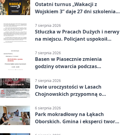
Ostatni turnus „Wakacji z
Wojskiem 3” daje 27 dni szkolenia i
około 6000 zł
7 sierpnia 2026
Stłuczka w Pracach Dużych i nerwy
na miejscu. Policjant uspokoił
sytuację
7 sierpnia 2026
Basen w Piasecznie zmienia
godziny otwarcia podczas
weekendu
7 sierpnia 2026
Dwie uroczystości w Lasach
Chojnowskich przypomną o
walkach i ofiarach sierpnia 1944
6 sierpnia 2026
Park mokradłowy na Łąkach
Oborskich. Gmina i eksperci tworzą
koncepcję