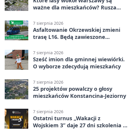
Które lasy wokół Warszawy są
ważne dla mieszkańców? Rusza
geoankieta
7 sierpnia 2026
Asfaltowanie Okrzewskiej zmieni
trasę L16. Będą zawieszone
przystanki
7 sierpnia 2026
Sześć imion dla gminnej wiewiórki.
O wyborze zdecydują mieszkańcy
7 sierpnia 2026
25 projektów powalczy o głosy
mieszkańców Konstancina-Jeziorny
7 sierpnia 2026
Ostatni turnus „Wakacji z
Wojskiem 3” daje 27 dni szkolenia i