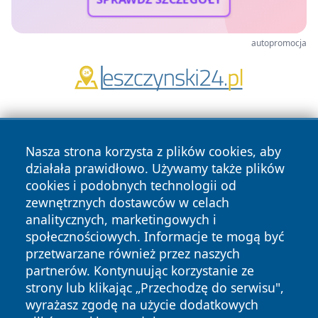
autopromocja
Nasza strona korzysta z plików cookies, aby
działała prawidłowo. Używamy także plików
cookies i podobnych technologii od
zewnętrznych dostawców w celach
Copyright © 2026 24piaseczno.pl Wszystkie prawa
analitycznych, marketingowych i
zastrzeżone.
społecznościowych. Informacje te mogą być
przetwarzane również przez naszych
partnerów. Kontynuując korzystanie ze
Polityka
Polityka
News
Autorzy
strony lub klikając „Przechodzę do serwisu",
Prywatności
Cookies
wyrażasz zgodę na użycie dodatkowych