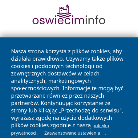
Nasza strona korzysta z plików cookies, aby
działała prawidłowo. Używamy także plików
cookies i podobnych technologii od
zewnętrznych dostawców w celach
Copyright © 2026 24piaseczno.pl Wszystkie prawa
analitycznych, marketingowych i
zastrzeżone.
społecznościowych. Informacje te mogą być
przetwarzane również przez naszych
partnerów. Kontynuując korzystanie ze
Polityka
Polityka
News
Autorzy
strony lub klikając „Przechodzę do serwisu",
Prywatności
Cookies
wyrażasz zgodę na użycie dodatkowych
plików cookies zgodnie z naszą
polityką
.
.
prywatności
Zaawansowane ustawienia