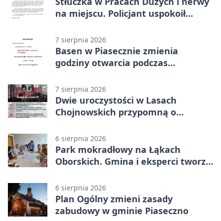
Stłuczka w Pracach Dużych i nerwy
na miejscu. Policjant uspokoił
sytuację
7 sierpnia 2026
Basen w Piasecznie zmienia
godziny otwarcia podczas
weekendu
7 sierpnia 2026
Dwie uroczystości w Lasach
Chojnowskich przypomną o
walkach i ofiarach sierpnia 1944
6 sierpnia 2026
Park mokradłowy na Łąkach
Oborskich. Gmina i eksperci tworzą
koncepcję
6 sierpnia 2026
Plan Ogólny zmieni zasady
zabudowy w gminie Piaseczno