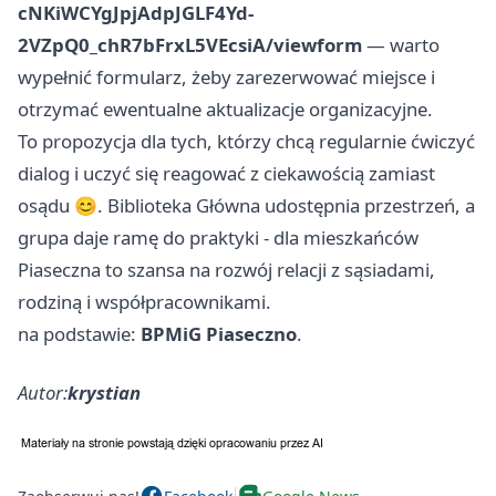
cNKiWCYgJpjAdpJGLF4Yd-
2VZpQ0_chR7bFrxL5VEcsiA/viewform
— warto
wypełnić formularz, żeby zarezerwować miejsce i
otrzymać ewentualne aktualizacje organizacyjne.
To propozycja dla tych, którzy chcą regularnie ćwiczyć
dialog i uczyć się reagować z ciekawością zamiast
osądu 😊. Biblioteka Główna udostępnia przestrzeń, a
grupa daje ramę do praktyki - dla mieszkańców
Piaseczna to szansa na rozwój relacji z sąsiadami,
rodziną i współpracownikami.
na podstawie:
BPMiG Piaseczno
.
Autor:
krystian