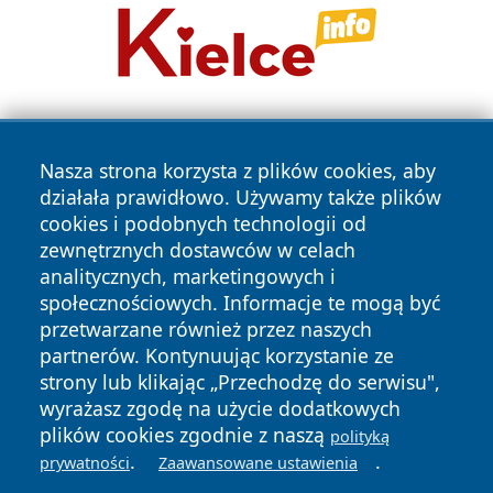
Nasza strona korzysta z plików cookies, aby
działała prawidłowo. Używamy także plików
cookies i podobnych technologii od
zewnętrznych dostawców w celach
Copyright © 2026 24piaseczno.pl Wszystkie prawa
analitycznych, marketingowych i
zastrzeżone.
społecznościowych. Informacje te mogą być
przetwarzane również przez naszych
partnerów. Kontynuując korzystanie ze
Polityka
Polityka
News
Autorzy
strony lub klikając „Przechodzę do serwisu",
Prywatności
Cookies
wyrażasz zgodę na użycie dodatkowych
plików cookies zgodnie z naszą
polityką
.
.
prywatności
Zaawansowane ustawienia