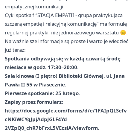
empatycznej komunikacji
Cykl spotkań “STACJA EMPATII - grupa praktykująca
szczerą empatię i relacyjną komunikację” ma formułę
regularnej praktyki, nie jednorazowego warsztatu 😊.
Najważniejsze informacje są proste i warto je wiedzieć
już teraz:
Spotkania odbywają się w każdą czwartą środę
miesiąca w godz. 17:30–20:00
.
Sala kinowa (I piętro) Biblioteki Głównej, ul. Jana
Pawła II 55 w Piasecznie
.
Pierwsze spotkanie: 25 lutego
.
Zapisy przez formularz:
https://docs.google.com/forms/d/e/1FAIpQLSefv
cNKiWCYgJpjAdpJGLF4Yd-
2VZpQ0_chR7bFrxL5VEcsiA/viewform
.