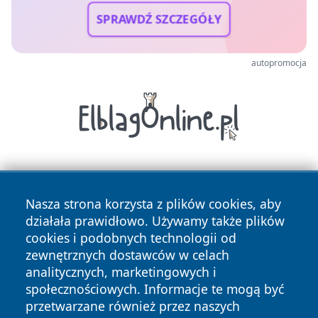
SPRAWDŹ SZCZEGÓŁY
autopromocja
Nasza strona korzysta z plików cookies, aby
działała prawidłowo. Używamy także plików
cookies i podobnych technologii od
zewnętrznych dostawców w celach
Copyright © 2026 24piaseczno.pl Wszystkie prawa
analitycznych, marketingowych i
zastrzeżone.
społecznościowych. Informacje te mogą być
przetwarzane również przez naszych