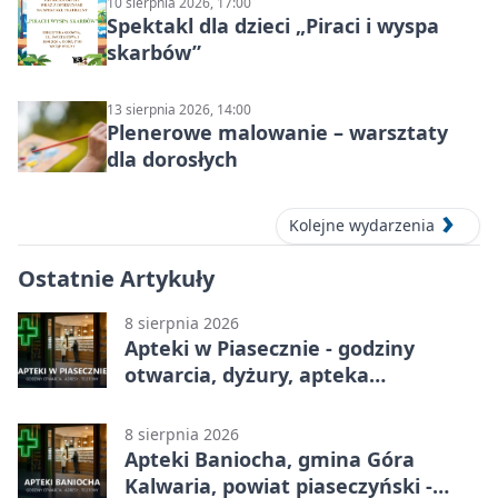
10 sierpnia 2026, 17:00
Spektakl dla dzieci „Piraci i wyspa
skarbów”
13 sierpnia 2026, 14:00
Plenerowe malowanie – warsztaty
dla dorosłych
Kolejne wydarzenia
Ostatnie Artykuły
8 sierpnia 2026
Apteki w Piasecznie - godziny
otwarcia, dyżury, apteka
całodobowa
8 sierpnia 2026
Apteki Baniocha, gmina Góra
Kalwaria, powiat piaseczyński -