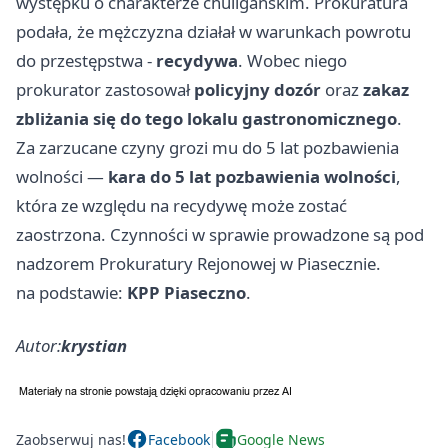
występku o charakterze chuligańskim. Prokuratura
podała, że mężczyzna działał w warunkach powrotu
do przestępstwa -
recydywa
. Wobec niego
prokurator zastosował
policyjny dozór
oraz
zakaz
zbliżania się do tego lokalu gastronomicznego
.
Za zarzucane czyny grozi mu do 5 lat pozbawienia
wolności —
kara do 5 lat pozbawienia wolności
,
która ze względu na recydywę może zostać
zaostrzona. Czynności w sprawie prowadzone są pod
nadzorem Prokuratury Rejonowej w Piasecznie.
na podstawie:
KPP Piaseczno
.
Autor:
krystian
Zaobserwuj nas!
Facebook
Google News