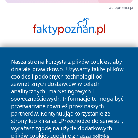
autopromocja
Nasza strona korzysta z plików cookies, aby
działała prawidłowo. Używamy także plików
cookies i podobnych technologii od
zewnętrznych dostawców w celach
Copyright © 2026 24piaseczno.pl Wszystkie prawa
analitycznych, marketingowych i
zastrzeżone.
społecznościowych. Informacje te mogą być
przetwarzane również przez naszych
partnerów. Kontynuując korzystanie ze
Polityka
Polityka
News
Autorzy
strony lub klikając „Przechodzę do serwisu",
Prywatności
Cookies
wyrażasz zgodę na użycie dodatkowych
plików cookies zgodnie z naszą
polityką