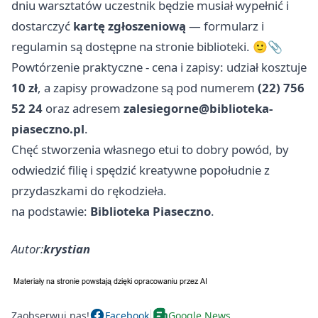
dniu warsztatów uczestnik będzie musiał wypełnić i
dostarczyć
kartę zgłoszeniową
— formularz i
regulamin są dostępne na stronie biblioteki. 🙂📎
Powtórzenie praktyczne - cena i zapisy: udział kosztuje
10 zł
, a zapisy prowadzone są pod numerem
(22) 756
52 24
oraz adresem
zalesiegorne@biblioteka-
piaseczno.pl
.
Chęć stworzenia własnego etui to dobry powód, by
odwiedzić filię i spędzić kreatywne popołudnie z
przydaszkami do rękodzieła.
na podstawie:
Biblioteka Piaseczno
.
Autor:
krystian
Zaobserwuj nas!
Facebook
Google News