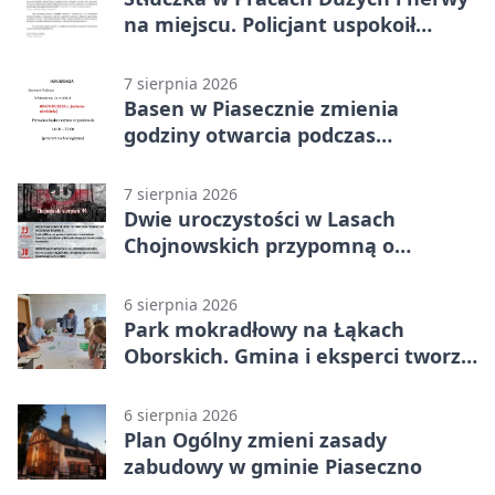
na miejscu. Policjant uspokoił
sytuację
7 sierpnia 2026
Basen w Piasecznie zmienia
godziny otwarcia podczas
weekendu
7 sierpnia 2026
Dwie uroczystości w Lasach
Chojnowskich przypomną o
walkach i ofiarach sierpnia 1944
6 sierpnia 2026
Park mokradłowy na Łąkach
Oborskich. Gmina i eksperci tworzą
koncepcję
6 sierpnia 2026
Plan Ogólny zmieni zasady
zabudowy w gminie Piaseczno