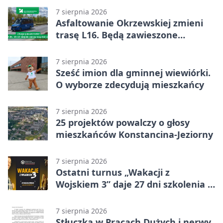
7 sierpnia 2026
Asfaltowanie Okrzewskiej zmieni
trasę L16. Będą zawieszone
przystanki
7 sierpnia 2026
Sześć imion dla gminnej wiewiórki.
O wyborze zdecydują mieszkańcy
7 sierpnia 2026
25 projektów powalczy o głosy
mieszkańców Konstancina-Jeziorny
7 sierpnia 2026
Ostatni turnus „Wakacji z
Wojskiem 3” daje 27 dni szkolenia i
około 6000 zł
7 sierpnia 2026
Stłuczka w Pracach Dużych i nerwy