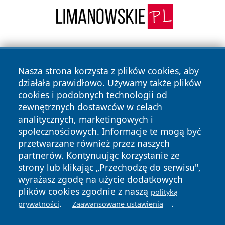
Nasza strona korzysta z plików cookies, aby
działała prawidłowo. Używamy także plików
cookies i podobnych technologii od
zewnętrznych dostawców w celach
Copyright © 2026 24piaseczno.pl Wszystkie prawa
analitycznych, marketingowych i
zastrzeżone.
społecznościowych. Informacje te mogą być
przetwarzane również przez naszych
partnerów. Kontynuując korzystanie ze
Polityka
Polityka
News
Autorzy
strony lub klikając „Przechodzę do serwisu",
Prywatności
Cookies
wyrażasz zgodę na użycie dodatkowych
plików cookies zgodnie z naszą
polityką
.
.
prywatności
Zaawansowane ustawienia