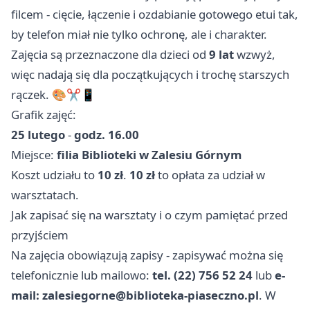
filcem - cięcie, łączenie i ozdabianie gotowego etui tak,
by telefon miał nie tylko ochronę, ale i charakter.
Zajęcia są przeznaczone dla dzieci od
9 lat
wzwyż,
więc nadają się dla początkujących i trochę starszych
rączek. 🎨✂️📱
Grafik zajęć:
25 lutego
-
godz. 16.00
Miejsce:
filia Biblioteki w Zalesiu Górnym
Koszt udziału to
10 zł
.
10 zł
to opłata za udział w
warsztatach.
Jak zapisać się na warsztaty i o czym pamiętać przed
przyjściem
Na zajęcia obowiązują zapisy - zapisywać można się
telefonicznie lub mailowo:
tel. (22) 756 52 24
lub
e-
mail:
zalesiegorne@biblioteka-piaseczno.pl
. W