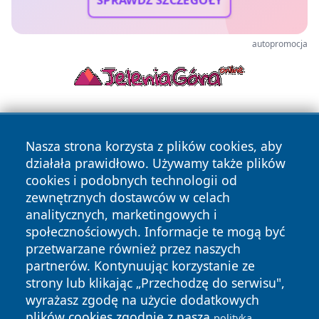
autopromocja
Nasza strona korzysta z plików cookies, aby
działała prawidłowo. Używamy także plików
cookies i podobnych technologii od
zewnętrznych dostawców w celach
Copyright © 2026 24piaseczno.pl Wszystkie prawa
analitycznych, marketingowych i
zastrzeżone.
społecznościowych. Informacje te mogą być
przetwarzane również przez naszych
partnerów. Kontynuując korzystanie ze
Polityka
Polityka
News
Autorzy
strony lub klikając „Przechodzę do serwisu",
Prywatności
Cookies
wyrażasz zgodę na użycie dodatkowych
plików cookies zgodnie z naszą
polityką