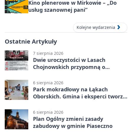
Kino plenerowe w Mirkowie – „Do
usług szanownej pani”
Kolejne wydarzenia
Ostatnie Artykuły
7 sierpnia 2026
Dwie uroczystości w Lasach
Chojnowskich przypomną o
walkach i ofiarach sierpnia 1944
6 sierpnia 2026
Park mokradłowy na Łąkach
Oborskich. Gmina i eksperci tworzą
koncepcję
6 sierpnia 2026
Plan Ogólny zmieni zasady
zabudowy w gminie Piaseczno