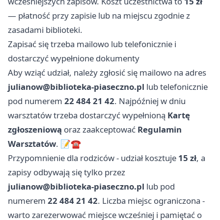
wcześniejszych zapisów. Koszt uczestnictwa to
15 zł
— płatność przy zapisie lub na miejscu zgodnie z
zasadami biblioteki.
Zapisać się trzeba mailowo lub telefonicznie i
dostarczyć wypełnione dokumenty
Aby wziąć udział, należy zgłosić się mailowo na adres
julianow@biblioteka-piaseczno.pl
lub telefonicznie
pod numerem
22 484 21 42
. Najpóźniej w dniu
warsztatów trzeba dostarczyć wypełnioną
Kartę
zgłoszeniową
oraz zaakceptować
Regulamin
Warsztatów
. 📝☎️
Przypomnienie dla rodziców - udział kosztuje
15 zł
, a
zapisy odbywają się tylko przez
julianow@biblioteka-piaseczno.pl
lub pod
numerem
22 484 21 42
. Liczba miejsc ograniczona -
warto zarezerwować miejsce wcześniej i pamiętać o