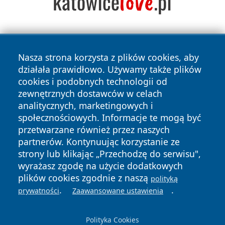
Nasza strona korzysta z plików cookies, aby
działała prawidłowo. Używamy także plików
cookies i podobnych technologii od
zewnętrznych dostawców w celach
Copyright © 2026 24piaseczno.pl Wszystkie prawa
analitycznych, marketingowych i
zastrzeżone.
społecznościowych. Informacje te mogą być
przetwarzane również przez naszych
partnerów. Kontynuując korzystanie ze
Polityka
Polityka
News
Autorzy
strony lub klikając „Przechodzę do serwisu",
Prywatności
Cookies
wyrażasz zgodę na użycie dodatkowych
plików cookies zgodnie z naszą
polityką
.
.
prywatności
Zaawansowane ustawienia
Polityka Cookies