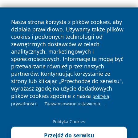
Nasza strona korzysta z plików cookies, aby
działała prawidłowo. Używamy także plików
cookies i podobnych technologii od
zewnętrznych dostawców w celach
Copyright © 2026 24piaseczno.pl Wszystkie prawa
analitycznych, marketingowych i
zastrzeżone.
społecznościowych. Informacje te mogą być
przetwarzane również przez naszych
partnerów. Kontynuując korzystanie ze
Polityka
Polityka
News
Autorzy
strony lub klikając „Przechodzę do serwisu",
Prywatności
Cookies
wyrażasz zgodę na użycie dodatkowych
plików cookies zgodnie z naszą
polityką
.
.
prywatności
Zaawansowane ustawienia
Polityka Cookies
Przejdź do serwisu