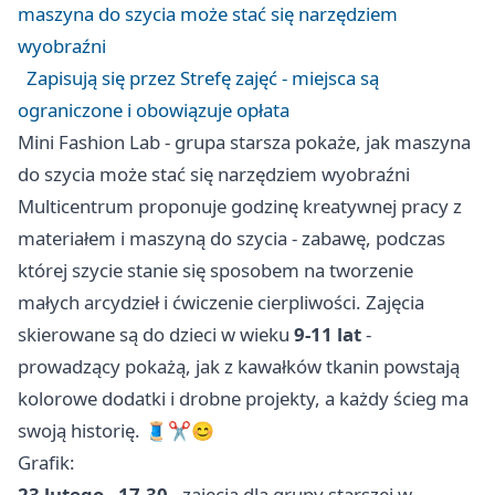
maszyna do szycia może stać się narzędziem
wyobraźni
Zapisują się przez Strefę zajęć - miejsca są
ograniczone i obowiązuje opłata
Mini Fashion Lab - grupa starsza pokaże, jak maszyna
do szycia może stać się narzędziem wyobraźni
Multicentrum proponuje godzinę kreatywnej pracy z
materiałem i maszyną do szycia - zabawę, podczas
której szycie stanie się sposobem na tworzenie
małych arcydzieł i ćwiczenie cierpliwości. Zajęcia
skierowane są do dzieci w wieku
9-11 lat
-
prowadzący pokażą, jak z kawałków tkanin powstają
kolorowe dodatki i drobne projekty, a każdy ścieg ma
swoją historię. 🧵✂️😊
Grafik:
23 lutego - 17.30
- zajęcia dla grupy starszej w