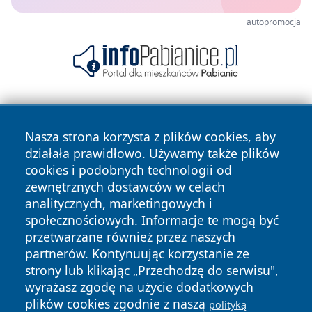
autopromocja
Nasza strona korzysta z plików cookies, aby
działała prawidłowo. Używamy także plików
cookies i podobnych technologii od
zewnętrznych dostawców w celach
Copyright © 2026 24piaseczno.pl Wszystkie prawa
analitycznych, marketingowych i
zastrzeżone.
społecznościowych. Informacje te mogą być
przetwarzane również przez naszych
partnerów. Kontynuując korzystanie ze
Polityka
Polityka
News
Autorzy
strony lub klikając „Przechodzę do serwisu",
Prywatności
Cookies
wyrażasz zgodę na użycie dodatkowych
plików cookies zgodnie z naszą
polityką