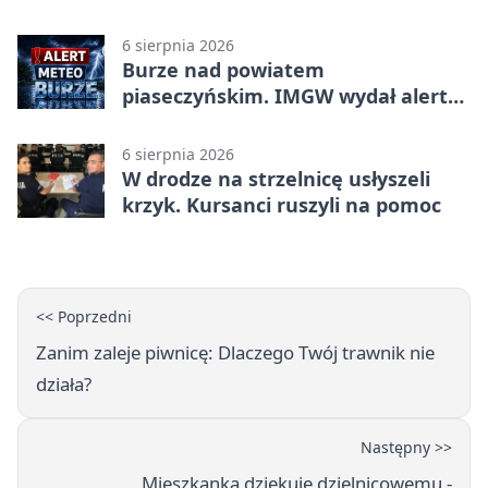
bohaterów
6 sierpnia 2026
Burze nad powiatem
piaseczyńskim. IMGW wydał alert
drugiego stopnia
6 sierpnia 2026
W drodze na strzelnicę usłyszeli
krzyk. Kursanci ruszyli na pomoc
<< Poprzedni
Zanim zaleje piwnicę: Dlaczego Twój trawnik nie
działa?
Następny >>
Mieszkanka dziękuje dzielnicowemu -