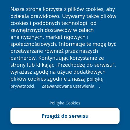
Nasza strona korzysta z plików cookies, aby
działała prawidłowo. Używamy także plików
cookies i podobnych technologii od
zewnętrznych dostawców w celach
Copyright © 2026 24piaseczno.pl Wszystkie prawa
analitycznych, marketingowych i
zastrzeżone.
społecznościowych. Informacje te mogą być
przetwarzane również przez naszych
partnerów. Kontynuując korzystanie ze
Polityka
Polityka
News
Autorzy
strony lub klikając „Przechodzę do serwisu",
Prywatności
Cookies
wyrażasz zgodę na użycie dodatkowych
plików cookies zgodnie z naszą
polityką
.
.
prywatności
Zaawansowane ustawienia
Polityka Cookies
Przejdź do serwisu