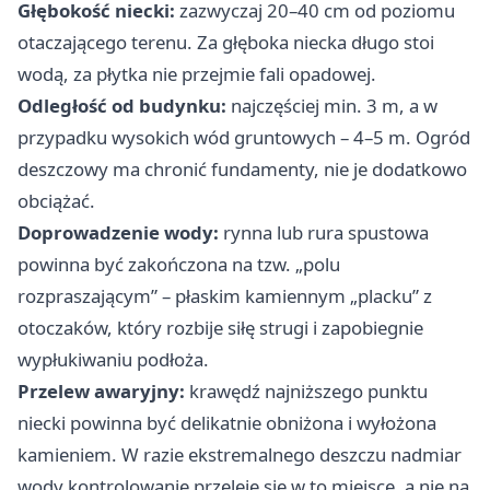
Głębokość niecki:
zazwyczaj 20–40 cm od poziomu
otaczającego terenu. Za głęboka niecka długo stoi
wodą, za płytka nie przejmie fali opadowej.
Odległość od budynku:
najczęściej min. 3 m, a w
przypadku wysokich wód gruntowych – 4–5 m. Ogród
deszczowy ma chronić fundamenty, nie je dodatkowo
obciążać.
Doprowadzenie wody:
rynna lub rura spustowa
powinna być zakończona na tzw. „polu
rozpraszającym” – płaskim kamiennym „placku” z
otoczaków, który rozbije siłę strugi i zapobiegnie
wypłukiwaniu podłoża.
Przelew awaryjny:
krawędź najniższego punktu
niecki powinna być delikatnie obniżona i wyłożona
kamieniem. W razie ekstremalnego deszczu nadmiar
wody kontrolowanie przeleje się w to miejsce, a nie na