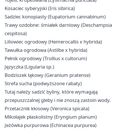
Kosaciec syberyjski (Iris sibirica)​
Sadziec konopiasty (Eupatorium cannabinum)​
Trawy ozdobne: śmiałek darniowy (Deschampsia
cespitosa)
Liliowiec ogrodowy (Hemerocallis x hybrida)
Tawułka ogrodowa (Astilbe x hybrida)
Pełnik ogrodowy (Trollius x cultorum)
Języczka (Ligularia sp.)
Bodziszek łąkowy (Geranium pratense)
Strefa sucha (podwyższone rabaty)
Tutaj należy sadzić byliny, które wymagają
przepuszczalnej gleby i nie znoszą zastoin wody.
Przetacznik kłosowy (Veronica spicata)​
Mikołajek płaskolistny (Eryngium planum)​
Jeżówka purpurowa (Echinacea purpurea)​