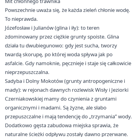
Mit chłonnego trawnika
Powszechnie uważa się, że każda zieleń chłonie wodę.
To nieprawda.
Józefosław i Julianów (glina i iły): to teren
zdominowany przez ciężkie grunty spoiste. Glina
działa tu dwubiegunowo: gdy jest sucha, tworzy
twardą skorupę, po której woda spływa jak po
asfalcie. Gdy namoknie, pęcznieje i staje się całkowicie
nieprzepuszczalna.
Sadyba i Dolny Mokotów (grunty antropogeniczne i
mady): w rejonach dawnych rozlewisk Wisły i Jeziorki
Czerniakowskiej mamy do czynienia z gruntami
organicznymi i madami. Są żyzne, ale słabo
przepuszczalne i mają tendencję do „trzymania” wody.
Dodatkowo gęsta zabudowa miejska sprawia, że
naturalne ścieżki odpływu zostały dawno przerwane.