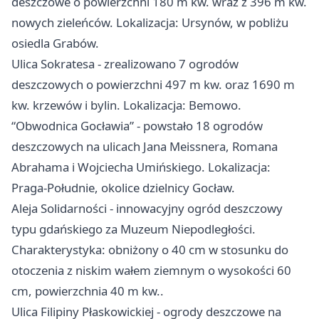
deszczowe o powierzchni 180 m kw. wraz z 396 m kw.
nowych zieleńców. Lokalizacja: Ursynów, w pobliżu
osiedla Grabów.​
Ulica Sokratesa - zrealizowano 7 ogrodów
deszczowych o powierzchni 497 m kw. oraz 1690 m
kw. krzewów i bylin. Lokalizacja: Bemowo.​
“Obwodnica Gocławia” - powstało 18 ogrodów
deszczowych na ulicach Jana Meissnera, Romana
Abrahama i Wojciecha Umińskiego. Lokalizacja:
Praga-Południe, okolice dzielnicy Gocław.​
Aleja Solidarności - innowacyjny ogród deszczowy
typu gdańskiego za Muzeum Niepodległości.
Charakterystyka: obniżony o 40 cm w stosunku do
otoczenia z niskim wałem ziemnym o wysokości 60
cm, powierzchnia 40 m kw..​
Ulica Filipiny Płaskowickiej - ogrody deszczowe na